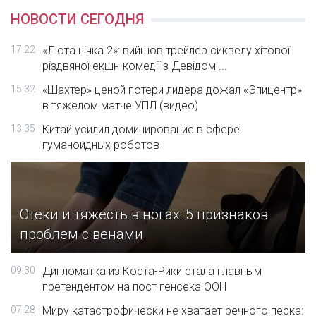
НОВОСТИ СЕГОДНЯ
17:22
«Люта нічка 2»: вийшов трейлер сиквелу хітової
різдвяної екшн-комедії з Девідом ...
15:32
«Шахтер» ценой потери лидера дожал «Эпицентр»
в тяжелом матче УПЛ (видео)
13:35
Китай усилил доминирование в сфере
гуманоидных роботов
Отеки и тяжесть в ногах: 5 признаков
проблем с венами
09:30
Дипломатка из Коста-Рики стала главным
претендентом на пост генсека ООН
07:28
Миру катастрофически не хватает речного песка: