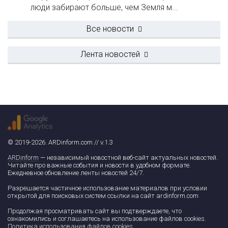
люди забирают больше, чем Земля м...
Все новости
Лента новостей
© 2019-2026. ARDinform.com // v.1.3
ARDinform
— независимый новостной веб-сайт актуальных новостей.
Читайте про важные события и новости в удобном формате.
Ежедневное обновление ленты новостей 24/7.
Разрешается частичное использование материалов при условии
открытой для поисковых систем ссылки на сайт ardinform.com
Продолжая просматривать сайт вы подтверждаете, что
ознакомились и соглашаетесь на использование файлов cookies.
Политика использования файлов cookies
.