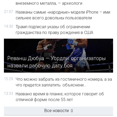
внеземного металла, — археологи
21:07
Названы самые «народные» модели iPhone – ими
сильнее всего довольны пользователи
19:30
Трамп подписал указы об ограничении
гражданства по праву рождения в США
Реванш Дюбуа — Уордли: организаторы
назвали рабочую дату боя
15:29
Что можно забрать из гостиничного номера, а за
что придется заплатить: объяснени...
13:33
Названо время в планке, которое говорит об
отличной форме после 55 лет
Все новости