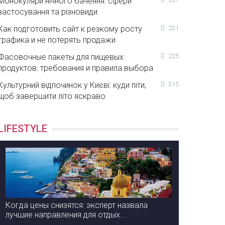
Монокуляри нічного бачення: сфери
застосування та різновиди
Как подготовить сайт к резкому росту
231
трафика и не потерять продажи
Фасовочные пакеты для пищевых
225
продуктов: требования и правила выбора
Культурний відпочинок у Києві: куди піти,
315
щоб завершити літо яскраво
LIFESTYLE
Когда цены снизятся: эксперт назвала
лучшие направления для отдых...