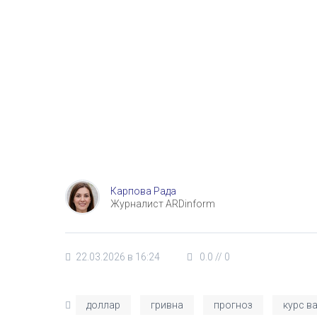
Карпова Рада
Журналист ARDinform
22.03.2026 в 16:24
0.0
//
0
доллар
гривна
прогноз
курс в