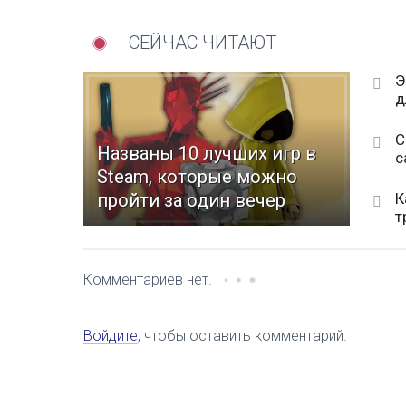
СЕЙЧАС ЧИТАЮТ
Э
д
С
Названы 10 лучших игр в
с
Steam, которые можно
К
пройти за один вечер
т
Комментариев нет.
Войдите
, чтобы оставить комментарий.