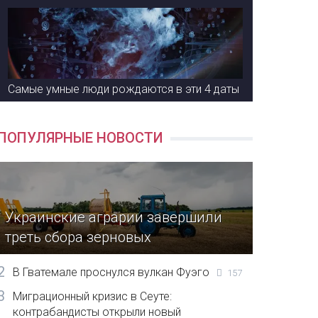
Самые умные люди рождаются в эти 4 даты
ПОПУЛЯРНЫЕ НОВОСТИ
Украинские аграрии завершили
треть сбора зерновых
2
В Гватемале проснулся вулкан Фуэго
157
3
Миграционный кризис в Сеуте:
контрабандисты открыли новый