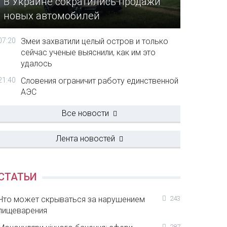
В Украине сократились продажи
новых автомобилей
07:20
Змеи захватили целый остров и только
сейчас ученые выяснили, как им это
удалось
21:40
Словения ограничит работу единственной
АЭС
Все новости
Лента новостей
СТАТЬИ
Что может скрываться за нарушением
243
пищеварения
287