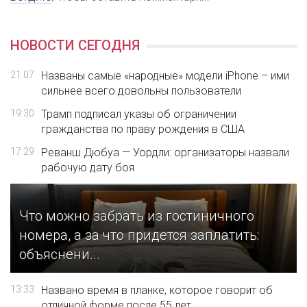
НОВОСТИ СЕГОДНЯ
21:07
Названы самые «народные» модели iPhone – ими
сильнее всего довольны пользователи
19:30
Трамп подписал указы об ограничении
гражданства по праву рождения в США
17:29
Реванш Дюбуа — Уордли: организаторы назвали
рабочую дату боя
Что можно забрать из гостиничного
номера, а за что придется заплатить:
объяснени...
13:33
Названо время в планке, которое говорит об
отличной форме после 55 лет