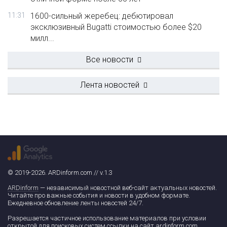
11:31
1600-сильный жеребец: дебютировал
эксклюзивный Bugatti стоимостью более $20
милл...
Все новости
Лента новостей
© 2019-2026. ARDinform.com // v.1.3
ARDinform
— независимый новостной веб-сайт актуальных новостей.
Читайте про важные события и новости в удобном формате.
Ежедневное обновление ленты новостей 24/7.
Разрешается частичное использование материалов при условии
открытой для поисковых систем ссылки на сайт ardinform.com