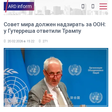
inform
ARD
Совет мира должен надзирать за ООН:
у Гутерреша ответили Трампу
20.02.2026 в 15:22
271
Фото: Getty Images