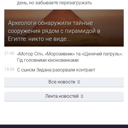
день, но забываете перезагружать
Археологи обнаружили тайные
сооружения рядом с пирамидой в
Египте: никто не виде...
21:40
«Мотор Сіті», «Морозивник» та «Щенячий патруль»:
Гід головними кіноновинками
19:34
С сыном Зидана разорвали контракт
Все новости
Лента новостей