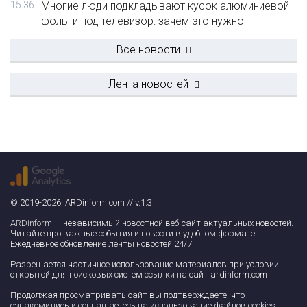
15:36
Многие люди подкладывают кусок алюминиевой
фольги под телевизор: зачем это нужно
Все новости
Лента новостей
© 2019-2026. ARDinform.com // v.1.3
ARDinform
— независимый новостной веб-сайт актуальных новостей.
Читайте про важные события и новости в удобном формате.
Ежедневное обновление ленты новостей 24/7.
Разрешается частичное использование материалов при условии
открытой для поисковых систем ссылки на сайт ardinform.com
Продолжая просматривать сайт вы подтверждаете, что
ознакомились и соглашаетесь на использование файлов cookies.