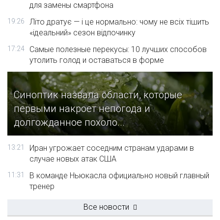
для замены смартфона
19:26
Літо дратує — і це нормально: чому не всіх тішить
«ідеальний» сезон відпочинку
17:24
Самые полезные перекусы: 10 лучших способов
утолить голод и оставаться в форме
Синоптик назвала области, которые
первыми накроет непогода и
долгожданное похоло...
13:21
Иран угрожает соседним странам ударами в
случае новых атак США
11:31
В команде Ньюкасла официально новый главный
тренер
Все новости