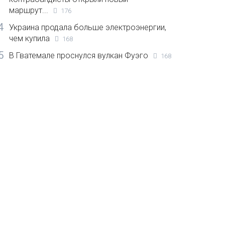
маршрут...
176
4
Украина продала больше электроэнергии,
чем купила
168
5
В Гватемале проснулся вулкан Фуэго
168