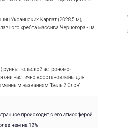
шин Украинских Карпат (2028,5 м),
лавного хребта массива Черногора - на
е) руины польской астрономо-
я они частично восстановлены для
еменным названием "Белый Слон".
 странное происходит с его атмосферой
олее чем на 12%