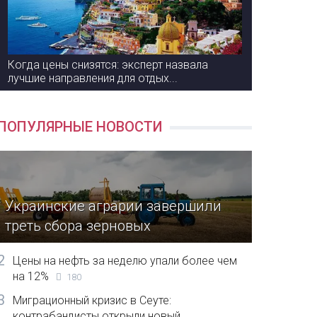
Когда цены снизятся: эксперт назвала
лучшие направления для отдых...
ПОПУЛЯРНЫЕ НОВОСТИ
Украинские аграрии завершили
треть сбора зерновых
2
Цены на нефть за неделю упали более чем
на 12%
180
3
Миграционный кризис в Сеуте:
контрабандисты открыли новый