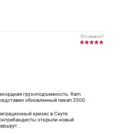
екордная грузоподъемность: Ram
редставил обновленный пикап 2500...
играционный кризис в Сеуте:
онтрабандисты открыли новый
аршрут...