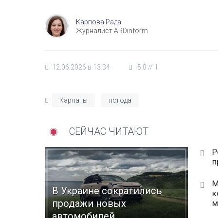
Карпова Рада
Журналист ARDinform
12.06.2026 в 13:34
5.0
//
1
Карпаты
погода
СЕЙЧАС ЧИТАЮТ
Р
п
М
В Украине сократились
к
продажи новых
м
автомобилей