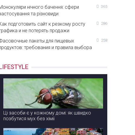
Монокуляри нічного бачення: сфери
365
застосування та різновиди
Как подготовить сайт к резкому росту
286
трафика и не потерять продажи
Фасовочные пакеты для пищевых
258
продуктов: требования и правила выбора
LIFESTYLE
Ці засоби є у кожному домі: як швидко
позбутися мух без хімії