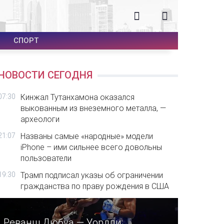
СПОРТ
НОВОСТИ СЕГОДНЯ
07:30
Кинжал Тутанхамона оказался
выкованным из внеземного металла, —
археологи
21:07
Названы самые «народные» модели
iPhone – ими сильнее всего довольны
пользователи
19:30
Трамп подписал указы об ограничении
гражданства по праву рождения в США
Реванш Дюбуа — Уордли: