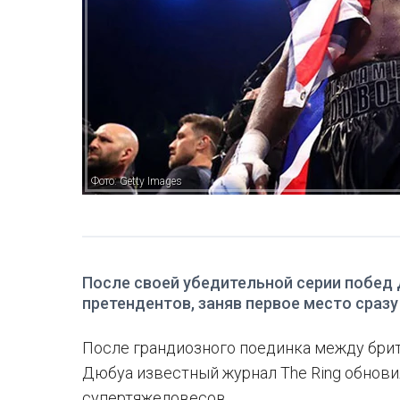
Фото: Getty Images
После своей убедительной серии побед
претендентов, заняв первое место сразу
После грандиозного поединка между бри
Дюбуа известный журнал The Ring обнови
супертяжеловесов.