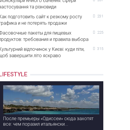
Монокуляри нічного бачення: сфери
застосування та різновиди
Как подготовить сайт к резкому росту
231
трафика и не потерять продажи
Фасовочные пакеты для пищевых
225
продуктов: требования и правила выбора
Культурний відпочинок у Києві: куди піти,
315
щоб завершити літо яскраво
LIFESTYLE
После премьеры «Одиссеи» сюда захотят
все: чем поразил итальянски...