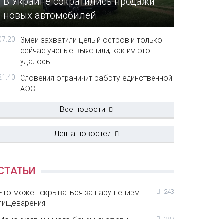
В Украине сократились продажи
новых автомобилей
07:20
Змеи захватили целый остров и только
сейчас ученые выяснили, как им это
удалось
21:40
Словения ограничит работу единственной
АЭС
Все новости
Лента новостей
СТАТЬИ
Что может скрываться за нарушением
243
пищеварения
287