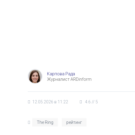
Карпова Рада
Журналист ARDinform
12.05.2026 в 11:22
4.6
//
5
The Ring
рейтинг