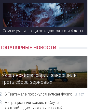
Самые умные люди рождаются в эти 4 даты
ПОПУЛЯРНЫЕ НОВОСТИ
Украинские аграрии завершили
треть сбора зерновых
2
В Гватемале проснулся вулкан Фуэго
157
3
Миграционный кризис в Сеуте:
контрабандисты открыли новый