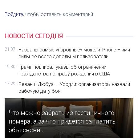
Войдите
, чтобы оставить комментарий.
НОВОСТИ СЕГОДНЯ
21:07
Названы самые «народные» модели iPhone – ими
сильнее всего довольны пользователи
19:30
Трамп подписал указы об ограничении
гражданства по праву рождения в США
17:29
Реванш Дюбуа — Уордли: организаторы назвали
рабочую дату боя
Что можно забрать из гостиничного
номера, а за что придется заплатить:
объяснени...