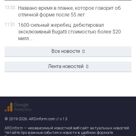
13:33
Названо время в планке, которое говорит об
отличной форме после 55 лет
11:31
1600-сильный жеребец: дебютировал
эксклюзивный Bugatti стоимостью более $20
милл...
Все новости
Лента новостей
© 2019-2026. ARDinform.com // v.1.3
ARDinform
— независимый новостной веб-сайт актуальных новостей.
Читайте про важные события и новости в удобном формате.