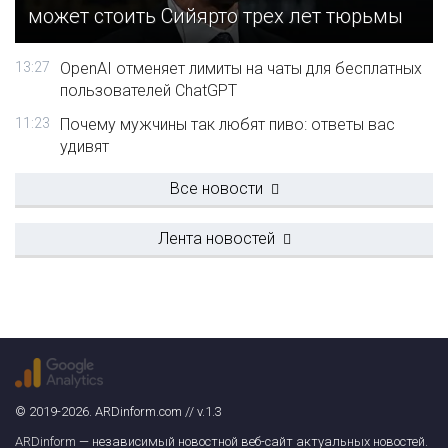
может стоить Сийярто трех лет тюрьмы
13:27
OpenAI отменяет лимиты на чаты для бесплатных
пользователей ChatGPT
11:23
Почему мужчины так любят пиво: ответы вас
удивят
Все новости
Лента новостей
© 2019-2026. ARDinform.com // v.1.3
ARDinform
— независимый новостной веб-сайт актуальных новостей.