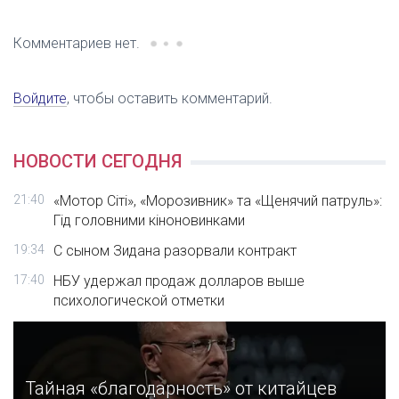
Комментариев нет.
Войдите
, чтобы оставить комментарий.
НОВОСТИ СЕГОДНЯ
21:40
«Мотор Сіті», «Морозивник» та «Щенячий патруль»:
Гід головними кіноновинками
19:34
С сыном Зидана разорвали контракт
17:40
НБУ удержал продаж долларов выше
психологической отметки
Тайная «благодарность» от китайцев