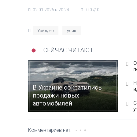
02.01.2026 в 20:24
0.0
//
0
Уайлдер
усик
СЕЙЧАС ЧИТАЮТ
О
п
Н
В Украине сократились
и
продажи новых
С
автомобилей
у
Комментариев нет.