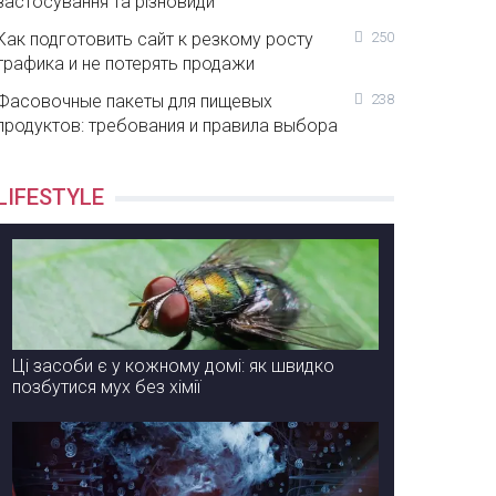
застосування та різновиди
Как подготовить сайт к резкому росту
250
трафика и не потерять продажи
Фасовочные пакеты для пищевых
238
продуктов: требования и правила выбора
LIFESTYLE
Ці засоби є у кожному домі: як швидко
позбутися мух без хімії