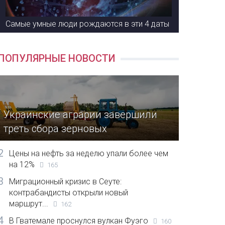
Самые умные люди рождаются в эти 4 даты
ПОПУЛЯРНЫЕ НОВОСТИ
Украинские аграрии завершили
треть сбора зерновых
2
Цены на нефть за неделю упали более чем
на 12%
165
3
Миграционный кризис в Сеуте:
контрабандисты открыли новый
маршрут...
162
4
В Гватемале проснулся вулкан Фуэго
160