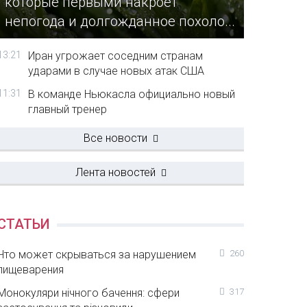
которые первыми накроет
непогода и долгожданное похоло...
13:21
Иран угрожает соседним странам
ударами в случае новых атак США
11:31
В команде Ньюкасла официально новый
главный тренер
Все новости
Лента новостей
СТАТЬИ
Что может скрываться за нарушением
260
пищеварения
Монокуляри нічного бачення: сфери
317