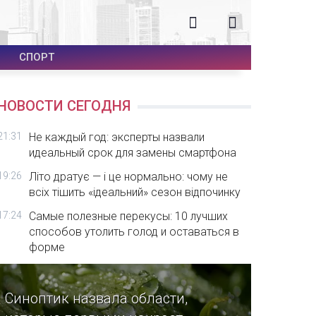
СПОРТ
НОВОСТИ СЕГОДНЯ
21:31
Не каждый год: эксперты назвали
идеальный срок для замены смартфона
19:26
Літо дратує — і це нормально: чому не
всіх тішить «ідеальний» сезон відпочинку
17:24
Самые полезные перекусы: 10 лучших
способов утолить голод и оставаться в
форме
Синоптик назвала области,