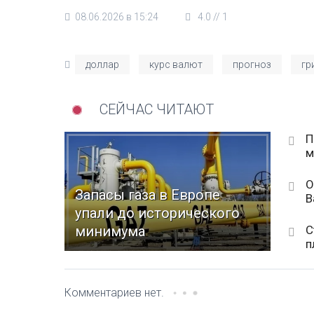
08.06.2026 в 15:24
4.0
//
1
доллар
курс валют
прогноз
гр
СЕЙЧАС ЧИТАЮТ
П
м
О
Запасы газа в Европе
В
упали до исторического
С
минимума
п
Комментариев нет.