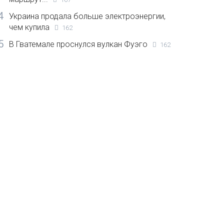
4
Украина продала больше электроэнергии,
чем купила
162
5
В Гватемале проснулся вулкан Фуэго
162