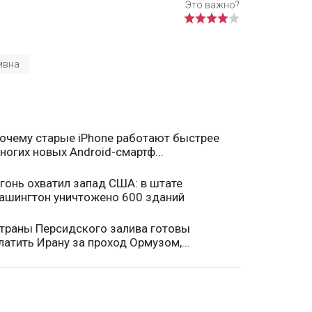
ивна
очему старые iPhone работают быстрее
ногих новых Android-смартф...
гонь охватил запад США: в штате
ашингтон уничтожено 600 зданий
траны Персидского залива готовы
латить Ирану за проход Ормузом,...