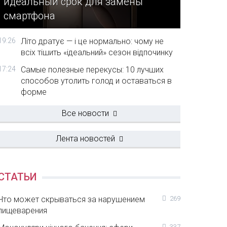
идеальный срок для замены
смартфона
19:26
Літо дратує — і це нормально: чому не
всіх тішить «ідеальний» сезон відпочинку
17:24
Самые полезные перекусы: 10 лучших
способов утолить голод и оставаться в
форме
Все новости
Лента новостей
СТАТЬИ
Что может скрываться за нарушением
269
пищеварения
337