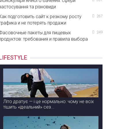
Монокуляри нічного бачення: сфери
застосування та різновиди
Как подготовить сайт к резкому росту
267
трафика и не потерять продажи
Фасовочные пакеты для пищевых
249
продуктов: требования и правила выбора
LIFESTYLE
Літо дратує — і це нормально: чому не всіх
тішить «ідеальний» сез...