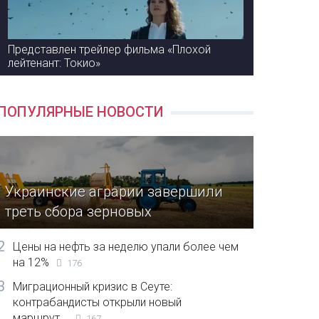
Представлен трейлер фильма «Плохой
лейтенант: Токио»
ПОПУЛЯРНЫЕ НОВОСТИ
Украинские аграрии завершили
треть сбора зерновых
2
Цены на нефть за неделю упали более чем
на 12%
176
3
Миграционный кризис в Сеуте:
контрабандисты открыли новый
маршрут...
167