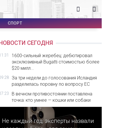
СПОРТ
НОВОСТИ СЕГОДНЯ
11:31
1600-сильный жеребец: дебютировал
эксклюзивный Bugatti стоимостью более
$20 милл...
09:28
За три недели до голосования Исландия
разделилась поровну по вопросу ЕС
07:23
В вечном противостоянии поставлена
точка: кто умнее — кошки или собаки
Не каждый год: эксперты назвали