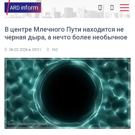
inform
ARD
В центре Млечного Пути находится не
черная дыра, а нечто более необычное
06.02.2026 в 09:31
162
Фото: interestingengineering.com