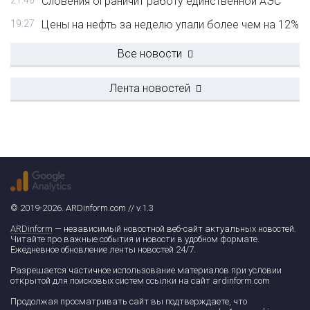
21:40
Словения ограничит работу единственной АЭС
19:27
Цены на нефть за неделю упали более чем на 12%
Все новости
Лента новостей
© 2019-2026. ARDinform.com // v.1.3
ARDinform
— независимый новостной веб-сайт актуальных новостей.
Читайте про важные события и новости в удобном формате.
Ежедневное обновление ленты новостей 24/7.
Разрешается частичное использование материалов при условии
открытой для поисковых систем ссылки на сайт ardinform.com
Продолжая просматривать сайт вы подтверждаете, что