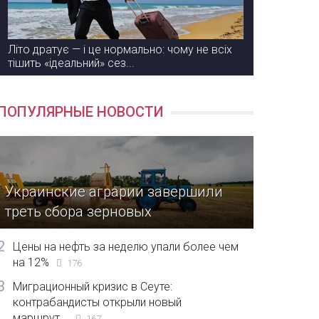
Літо дратує — і це нормально: чому не всіх
тішить «ідеальний» сез...
ПОПУЛЯРНЫЕ НОВОСТИ
Украинские аграрии завершили
треть сбора зерновых
2
Цены на нефть за неделю упали более чем
на 12%
176
3
Миграционный кризис в Сеуте:
контрабандисты открыли новый
маршрут...
167