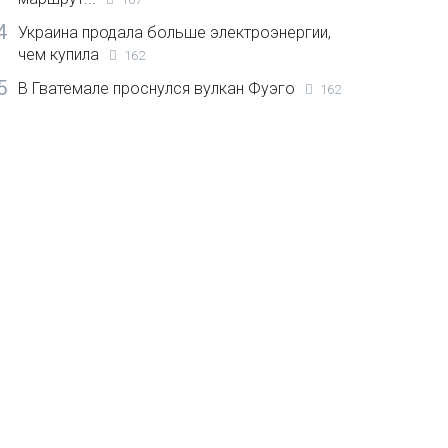
4
Украина продала больше электроэнергии,
чем купила
162
5
В Гватемале проснулся вулкан Фуэго
162