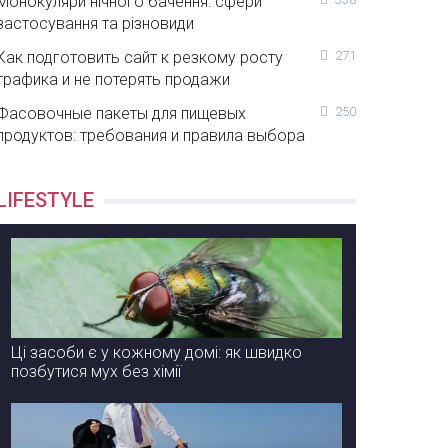
Монокуляри нічного бачення: сфери
застосування та різновиди
Как подготовить сайт к резкому росту
271
трафика и не потерять продажи
Фасовочные пакеты для пищевых
250
продуктов: требования и правила выбора
LIFESTYLE
Ці засоби є у кожному домі: як швидко
позбутися мух без хімії