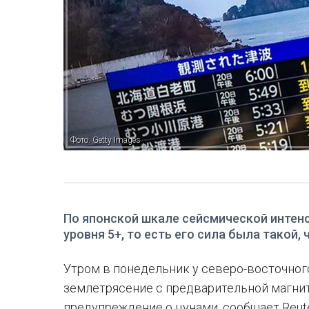
Фото: Getty Images
По японской шкале сейсмической интен
уровня 5+, то есть его сила была такой
Утром в понедельник у северо-восточно
землетрясение с предварительной магнит
предупреждение о цунами, сообщает Reute