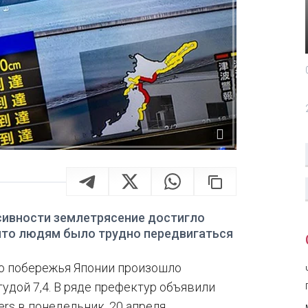
сивности землетрясение достигло
, что людям было трудно передвигаться
го побережья Японии произошло
удой 7,4. В ряде префектур объявили
rs в понедельник, 20 апреля.