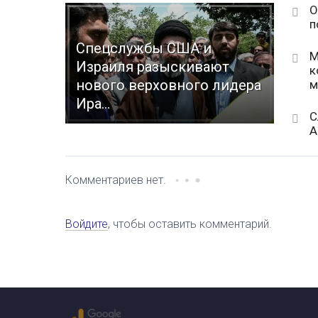
О
п
Спецслужбы США и
М
Израиля разыскивают
к
нового верховного лидера
м
Ира...
С
А
Комментариев нет.
Войдите
, чтобы оставить комментарий.