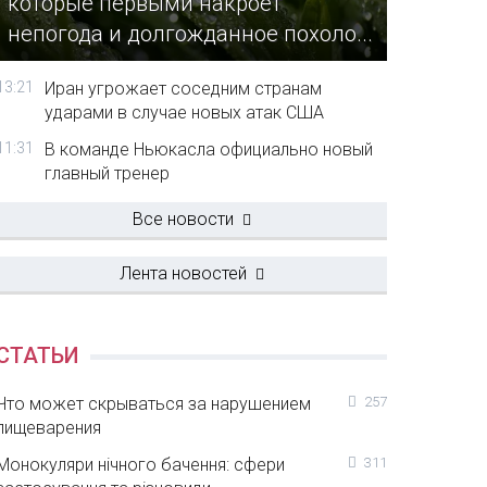
которые первыми накроет
непогода и долгожданное похоло...
13:21
Иран угрожает соседним странам
ударами в случае новых атак США
11:31
В команде Ньюкасла официально новый
главный тренер
Все новости
Лента новостей
СТАТЬИ
Что может скрываться за нарушением
257
пищеварения
Монокуляри нічного бачення: сфери
311