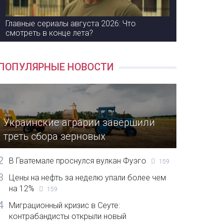
Главные сериалы августа 2026: Что
смотреть в конце лета?
ПОПУЛЯРНЫЕ НОВОСТИ
Украинские аграрии завершили
треть сбора зерновых
2
В Гватемале проснулся вулкан Фуэго
159
3
Цены на нефть за неделю упали более чем
на 12%
159
4
Миграционный кризис в Сеуте:
контрабандисты открыли новый