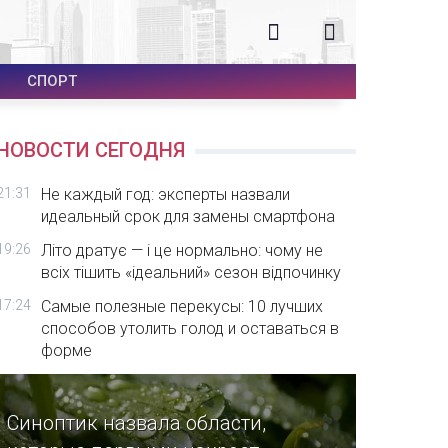
СПОРТ
НОВОСТИ СЕГОДНЯ
21:31
Не каждый год: эксперты назвали
идеальный срок для замены смартфона
19:26
Літо дратує — і це нормально: чому не
всіх тішить «ідеальний» сезон відпочинку
17:24
Самые полезные перекусы: 10 лучших
способов утолить голод и оставаться в
форме
Синоптик назвала области,