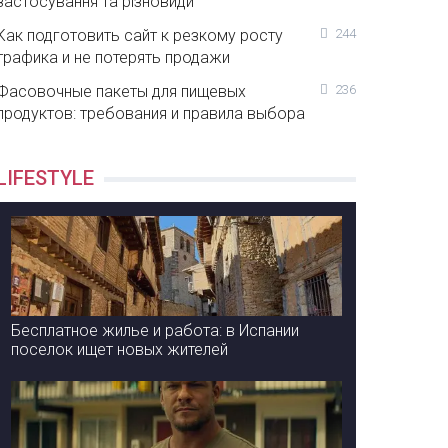
застосування та різновиди
Как подготовить сайт к резкому росту
244
трафика и не потерять продажи
Фасовочные пакеты для пищевых
236
продуктов: требования и правила выбора
LIFESTYLE
Бесплатное жилье и работа: в Испании
поселок ищет новых жителей