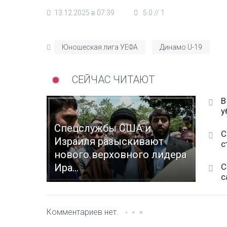
13.12.2025 в 07:39
5.0
//
1
Юношеская лига УЕФА
Динамо U-19
СЕЙЧАС ЧИТАЮТ
В
у
Спецслужбы США и
С
Израиля разыскивают
с
нового верховного лидера
С
Ира...
с
Комментариев нет.