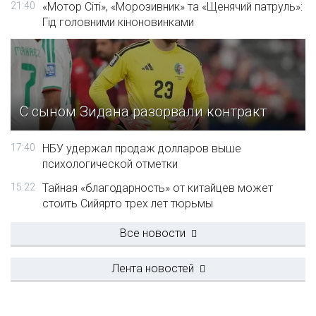
21:40
«Мотор Сіті», «Морозивник» та «Щенячий патруль»:
Гід головними кіноновинками
С сыном Зидана разорвали контракт
17:40
НБУ удержал продаж долларов выше
психологической отметки
15:22
Тайная «благодарность» от китайцев может
стоить Сийярто трех лет тюрьмы
Все новости
Лента новостей