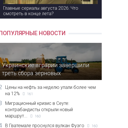
Главные сериалы августа 2026: Что
смотреть в конце лета?
ПОПУЛЯРНЫЕ НОВОСТИ
Украинские аграрии завершили
треть сбора зерновых
2
Цены на нефть за неделю упали более чем
на 12%
161
3
Миграционный кризис в Сеуте:
контрабандисты открыли новый
маршрут...
160
4
В Гватемале проснулся вулкан Фуэго
160