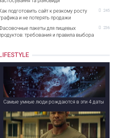
застосування та різновиди
Как подготовить сайт к резкому росту
245
трафика и не потерять продажи
Фасовочные пакеты для пищевых
236
продуктов: требования и правила выбора
LIFESTYLE
Самые умные люди рождаются в эти 4 даты