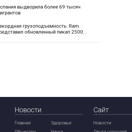
спания выдворила более 69 тысяч
игрантов
екордная грузоподъемность: Ram
редставил обновленный пикап 2500...
Новости
Сайт
Главная
Здоровье
Новости
Общество
Наука
Лента новостей