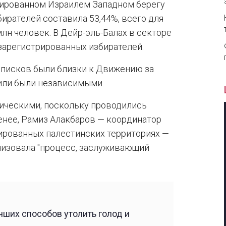
пированном Израилем Западном берегу
бирателей составила 53,44%, всего для
лн человек. В Дейр-эль-Балах в секторе
 зарегистрированных избирателей.
писков были близки к Движению за
или были независимыми.
лическими, поскольку проводились
менее, Рамиз Алакбаров — координатор
ированных палестинских территориях —
низовала "процесс, заслуживающий
ших способов утолить голод и