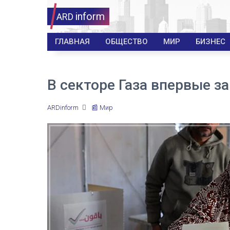
inform
ARD
ГЛАВНАЯ
ОБЩЕСТВО
МИР
БИЗНЕС
В секторе Газа впервые з
ARDinform
📰 Мир