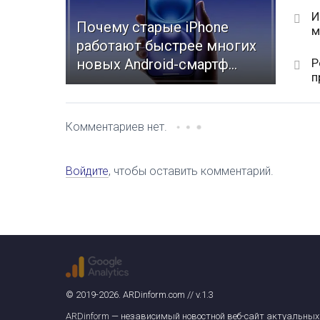
И
Почему старые iPhone
м
работают быстрее многих
Р
новых Android-смартф...
п
Комментариев нет.
Войдите
, чтобы оставить комментарий.
© 2019-2026. ARDinform.com // v.1.3
ARDinform
— независимый новостной веб-сайт актуальных