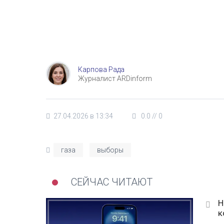
Карпова Рада
Журналист ARDinform
27.04.2026 в 13:34
0.0
//
0
газа
выборы
СЕЙЧАС ЧИТАЮТ
Н
к