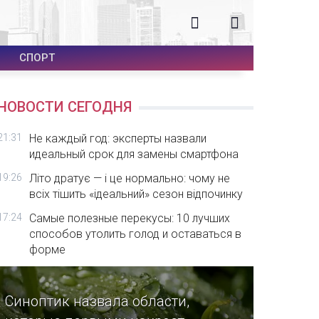
СПОРТ
НОВОСТИ СЕГОДНЯ
21:31
Не каждый год: эксперты назвали
идеальный срок для замены смартфона
19:26
Літо дратує — і це нормально: чому не
всіх тішить «ідеальний» сезон відпочинку
17:24
Самые полезные перекусы: 10 лучших
способов утолить голод и оставаться в
форме
Синоптик назвала области,