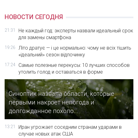
НОВОСТИ СЕГОДНЯ
21:31
Не каждый год: эксперты назвали идеальный срок
для замены смартфона
19:26
Літо дратує — і це нормально: чому не всіх тішить
«ідеальний» сезон відпочинку
17:24
Самые полезные перекусы: 10 лучших способов
утолить голод и оставаться в форме
Синоптик назвала области, которые
первыми накроет непогода и
долгожданное похоло...
13:21
Иран угрожает соседним странам ударами в
случае новых атак США