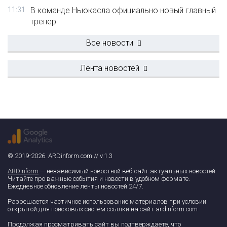
11:31
В команде Ньюкасла официально новый главный
тренер
Все новости
Лента новостей
© 2019-2026. ARDinform.com // v.1.3
ARDinform
— независимый новостной веб-сайт актуальных новостей.
Читайте про важные события и новости в удобном формате.
Ежедневное обновление ленты новостей 24/7.
Разрешается частичное использование материалов при условии
открытой для поисковых систем ссылки на сайт ardinform.com
Продолжая просматривать сайт вы подтверждаете, что