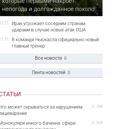
которые первыми накроет
непогода и долгожданное похоло...
13:21
Иран угрожает соседним странам
ударами в случае новых атак США
11:31
В команде Ньюкасла официально новый
главный тренер
Все новости
Лента новостей
СТАТЬИ
Что может скрываться за нарушением
256
пищеварения
Монокуляри нічного бачення: сфери
309