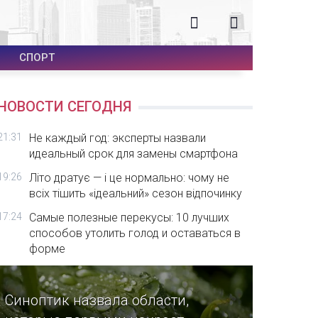
СПОРТ
НОВОСТИ СЕГОДНЯ
21:31
Не каждый год: эксперты назвали
идеальный срок для замены смартфона
19:26
Літо дратує — і це нормально: чому не
всіх тішить «ідеальний» сезон відпочинку
17:24
Самые полезные перекусы: 10 лучших
способов утолить голод и оставаться в
форме
Синоптик назвала области,