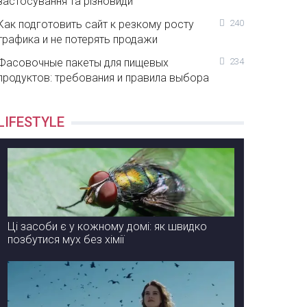
застосування та різновиди
Как подготовить сайт к резкому росту
240
трафика и не потерять продажи
Фасовочные пакеты для пищевых
234
продуктов: требования и правила выбора
LIFESTYLE
Ці засоби є у кожному домі: як швидко
позбутися мух без хімії