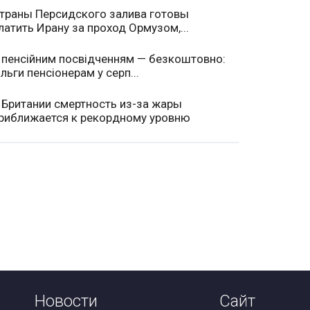
траны Персидского залива готовы
латить Ирану за проход Ормузом,...
 пенсійним посвідченням — безкоштовно:
ільги пенсіонерам у серп...
 Британии смертность из-за жары
риближается к рекордному уровню
Новости
Сайт