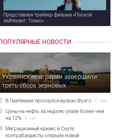
Представлен трейлер фильма «Плохой
лейтенант: Токио»
ПОПУЛЯРНЫЕ НОВОСТИ
Украинские аграрии завершили
треть сбора зерновых
2
В Гватемале проснулся вулкан Фуэго
159
3
Цены на нефть за неделю упали более чем
на 12%
159
4
Миграционный кризис в Сеуте:
контрабандисты открыли новый