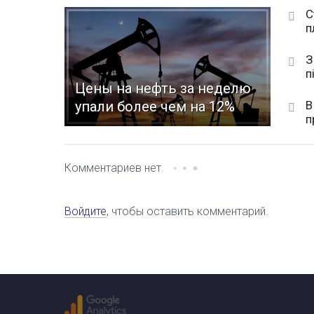
С
п
З
п
Цены на нефть за неделю
В
упали более чем на 12%
п
Комментариев нет.
Войдите
, чтобы оставить комментарий.