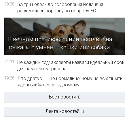
09:28
За три недели до голосования Исландия
разделилась поровну по вопросу ЕС
В вечном противостоянии поставлена
точка: кто умнее — кошки или собаки
21:31
Не каждый год: эксперты назвали идеальный срок
для замены смартфона
19:26
Літо дратує — і це нормально: чому не всіх тішить
«ідеальний» сезон відпочинку
Все новости
Лента новостей