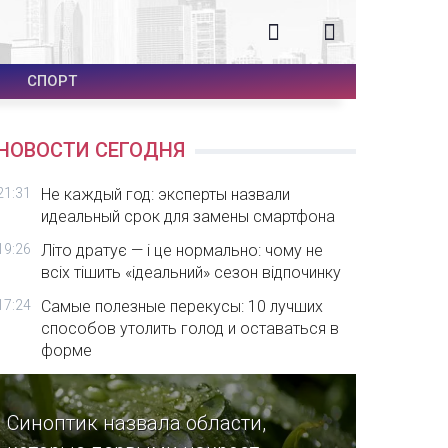
СПОРТ
НОВОСТИ СЕГОДНЯ
21:31
Не каждый год: эксперты назвали
идеальный срок для замены смартфона
19:26
Літо дратує — і це нормально: чому не
всіх тішить «ідеальний» сезон відпочинку
17:24
Самые полезные перекусы: 10 лучших
способов утолить голод и оставаться в
форме
Синоптик назвала области,