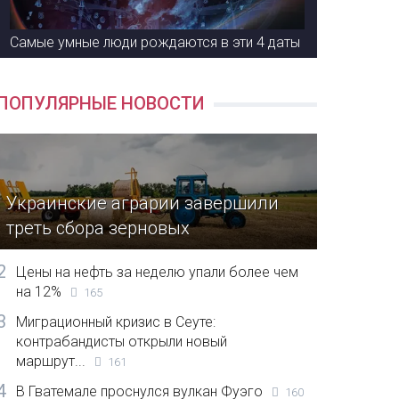
Самые умные люди рождаются в эти 4 даты
ПОПУЛЯРНЫЕ НОВОСТИ
Украинские аграрии завершили
треть сбора зерновых
2
Цены на нефть за неделю упали более чем
на 12%
165
3
Миграционный кризис в Сеуте:
контрабандисты открыли новый
маршрут...
161
4
В Гватемале проснулся вулкан Фуэго
160