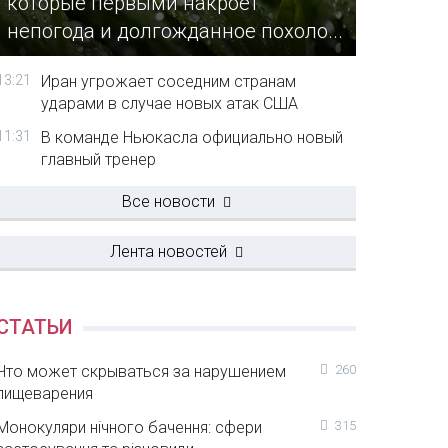
которые первыми накроет
непогода и долгожданное похоло...
13:21
Иран угрожает соседним странам
ударами в случае новых атак США
11:31
В команде Ньюкасла официально новый
главный тренер
Все новости
Лента новостей
СТАТЬИ
Что может скрываться за нарушением
260
пищеварения
Монокуляри нічного бачення: сфери
315