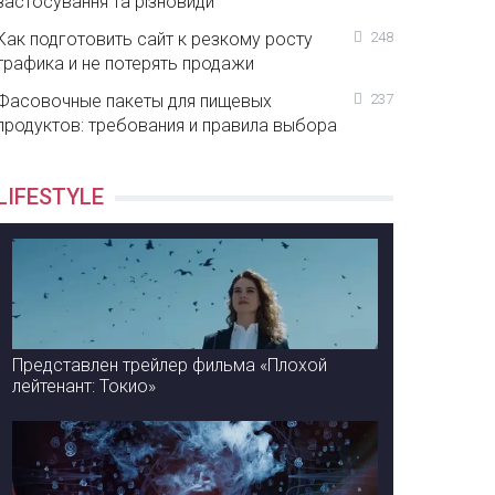
застосування та різновиди
Как подготовить сайт к резкому росту
248
трафика и не потерять продажи
Фасовочные пакеты для пищевых
237
продуктов: требования и правила выбора
LIFESTYLE
Представлен трейлер фильма «Плохой
лейтенант: Токио»