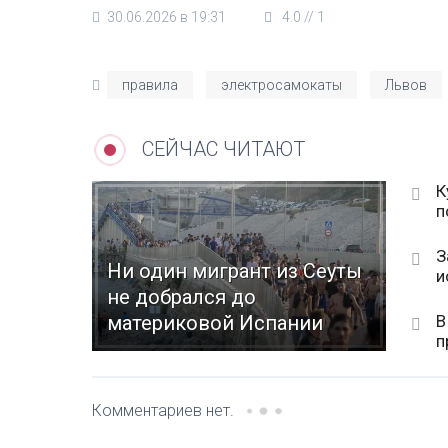
30.06.2026 в 19:31
4.0
//
1
правила
электросамокаты
Львов
СЕЙЧАС ЧИТАЮТ
К
п
З
Ни один мигрант из Сеуты
и
не добрался до
В
материковой Испании
п
Комментариев нет.