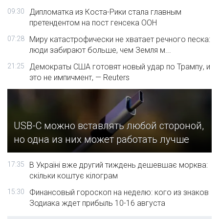
09:30
Дипломатка из Коста-Рики стала главным
претендентом на пост генсека ООН
07:28
Миру катастрофически не хватает речного песка:
люди забирают больше, чем Земля м...
21:25
Демократы США готовят новый удар по Трампу, и
это не импичмент, — Reuters
USB-C можно вставлять любой стороной,
но одна из них может работать лучше
17:35
В Україні вже другий тиждень дешевшає морква:
скільки коштує кілограм
15:30
Финансовый гороскоп на неделю: кого из знаков
Зодиака ждет прибыль 10-16 августа