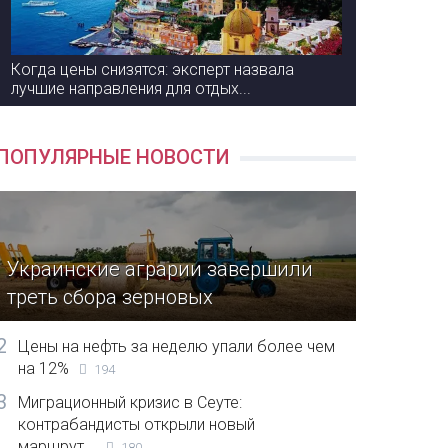
Когда цены снизятся: эксперт назвала
лучшие направления для отдых...
ПОПУЛЯРНЫЕ НОВОСТИ
Украинские аграрии завершили
треть сбора зерновых
2
Цены на нефть за неделю упали более чем
на 12%
194
3
Миграционный кризис в Сеуте:
контрабандисты открыли новый
маршрут...
180