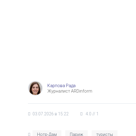
Карпова Рада
Журналист ARDinform
03.07.2026 в 15:22
4.0
//
1
Нотр-Дам
Париж
туристы