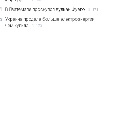
4
В Гватемале проснулся вулкан Фуэго
171
5
Украина продала больше электроэнергии,
чем купила
170