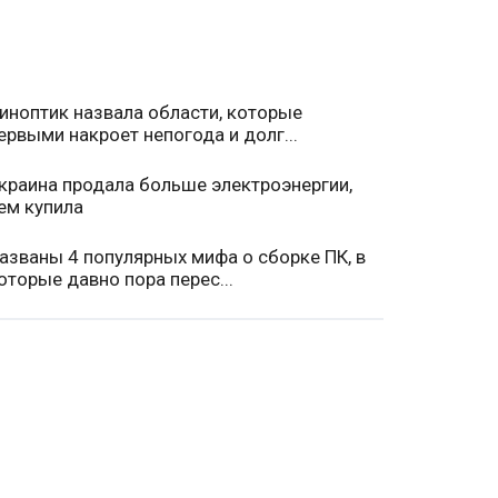
иноптик назвала области, которые
ервыми накроет непогода и долг...
краина продала больше электроэнергии,
ем купила
азваны 4 популярных мифа о сборке ПК, в
оторые давно пора перес...