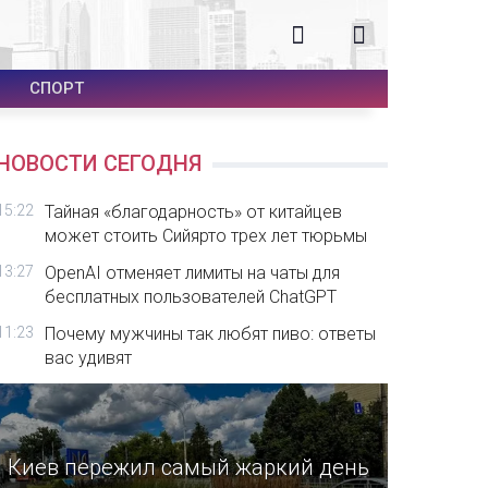
СПОРТ
НОВОСТИ СЕГОДНЯ
15:22
Тайная «благодарность» от китайцев
может стоить Сийярто трех лет тюрьмы
13:27
OpenAI отменяет лимиты на чаты для
бесплатных пользователей ChatGPT
11:23
Почему мужчины так любят пиво: ответы
вас удивят
Киев пережил самый жаркий день