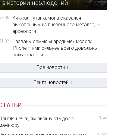
в истории наблюдений
07:30
Кинжал Тутанхамона оказался
выкованным из внеземного металла, —
археологи
21:07
Названы самые «народные» модели
iPhone – ими сильнее всего довольны
пользователи
Все новости
Лента новостей
СТАТЬИ
Дві пляшечки, які вирішують долю
46
манікюру
288