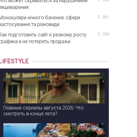
Что может скрываться за нарушением
пищеварения
Монокуляри нічного бачення: сфери
381
застосування та різновиди
Как подготовить сайт к резкому росту
299
трафика и не потерять продажи
LIFESTYLE
Главные сериалы августа 2026: Что
смотреть в конце лета?