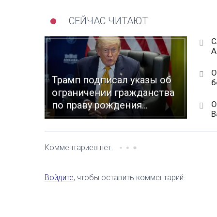
СЕЙЧАС ЧИТАЮТ
С
А
O
Трамп подписал указы об
б
ограничении гражданства
О
по праву рождения...
В
Комментариев нет.
Войдите
, чтобы оставить комментарий.