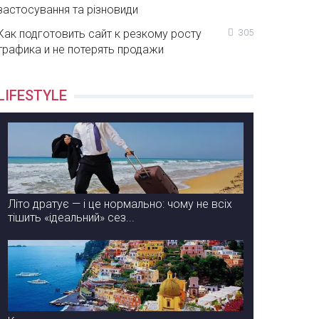
застосування та різновиди
Как подготовить сайт к резкому росту
305
трафика и не потерять продажи
LIFESTYLE
Літо дратує — і це нормально: чому не всіх
тішить «ідеальний» сез...