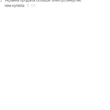
5
Украина продала больше электроэнергии,
чем купила
171