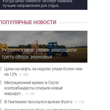
Когда цены снизятся: эксперт назвала
лучшие направления для отдых...
ПОПУЛЯРНЫЕ НОВОСТИ
Украинские аграрии завершили
треть сбора зерновых
2
Цены на нефть за неделю упали более чем
на 12%
200
3
Миграционный кризис в Сеуте:
контрабандисты открыли новый
маршрут...
181
4
В Гватемале проснулся вулкан Фуэго
173