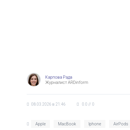
Карпова Рада
Журналист ARDinform
08.03.2026 в 21:46
0.0
//
0
Apple
MacBook
Iphone
AirPods