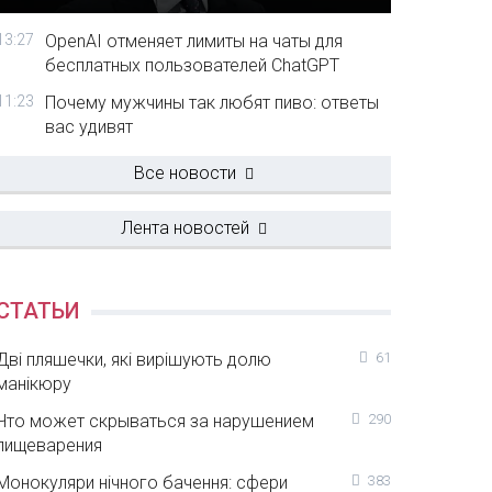
13:27
OpenAI отменяет лимиты на чаты для
бесплатных пользователей ChatGPT
11:23
Почему мужчины так любят пиво: ответы
вас удивят
Все новости
Лента новостей
СТАТЬИ
Дві пляшечки, які вирішують долю
61
манікюру
Что может скрываться за нарушением
290
пищеварения
Монокуляри нічного бачення: сфери
383