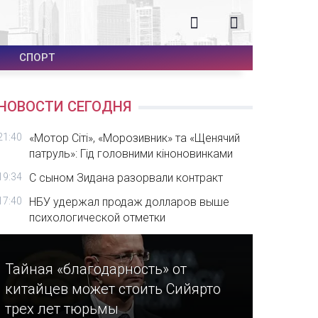
СПОРТ
НОВОСТИ СЕГОДНЯ
21:40
«Мотор Сіті», «Морозивник» та «Щенячий
патруль»: Гід головними кіноновинками
19:34
С сыном Зидана разорвали контракт
17:40
НБУ удержал продаж долларов выше
психологической отметки
Тайная «благодарность» от
китайцев может стоить Сийярто
трех лет тюрьмы