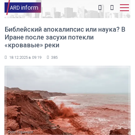
inform
ARD
Библейский апокалипсис или наука? В
Иране после засухи потекли
«кровавые» реки
18.12.2025 в 09:19
385
Фото: скриншот