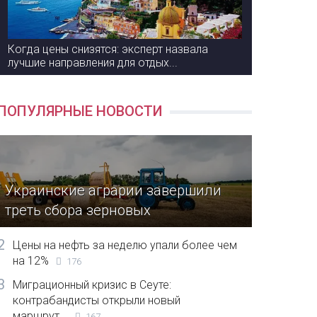
Когда цены снизятся: эксперт назвала
лучшие направления для отдых...
ПОПУЛЯРНЫЕ НОВОСТИ
Украинские аграрии завершили
треть сбора зерновых
2
Цены на нефть за неделю упали более чем
на 12%
176
3
Миграционный кризис в Сеуте:
контрабандисты открыли новый
маршрут...
167