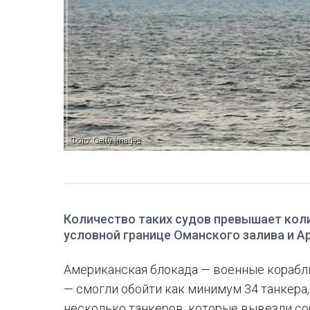
Фото: Getty Images
Количество таких судов превышает коли
условной границе Оманского залива и А
Американская блокада — военные корабли
— смогли обойти как минимум 34 танкера,
несколько танкеров, которые вывезли с