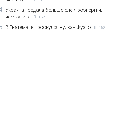
4
Украина продала больше электроэнергии,
чем купила
162
5
В Гватемале проснулся вулкан Фуэго
162