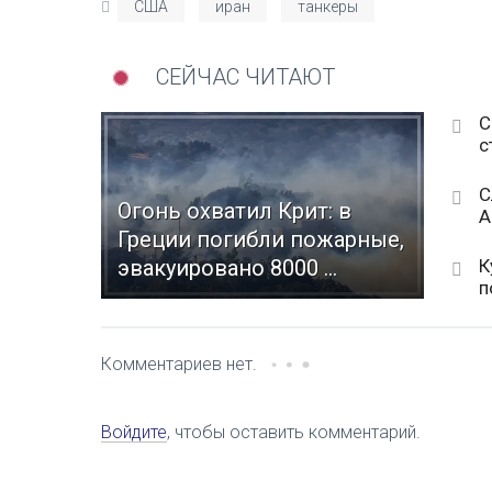
США
иран
танкеры
СЕЙЧАС ЧИТАЮТ
С
с
С
Огонь охватил Крит: в
А
Греции погибли пожарные,
К
эвакуировано 8000 ...
п
Комментариев нет.
Войдите
, чтобы оставить комментарий.