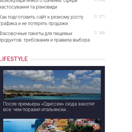
Монокуляри нічного бачення: сфери
застосування та різновиди
Как подготовить сайт к резкому росту
271
трафика и не потерять продажи
Фасовочные пакеты для пищевых
250
продуктов: требования и правила выбора
LIFESTYLE
После премьеры «Одиссеи» сюда захотят
все: чем поразил итальянски...