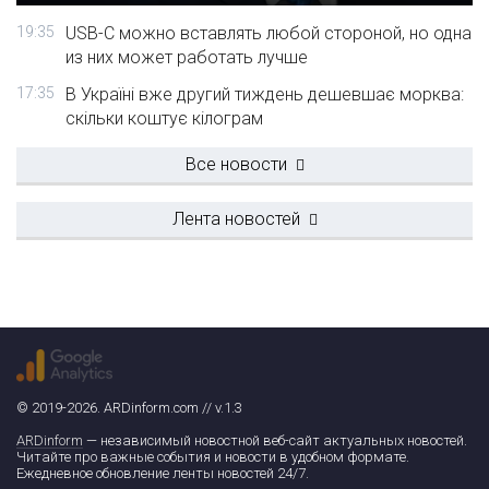
19:35
USB-C можно вставлять любой стороной, но одна
из них может работать лучше
17:35
В Україні вже другий тиждень дешевшає морква:
скільки коштує кілограм
Все новости
Лента новостей
© 2019-2026. ARDinform.com // v.1.3
ARDinform
— независимый новостной веб-сайт актуальных новостей.
Читайте про важные события и новости в удобном формате.
Ежедневное обновление ленты новостей 24/7.