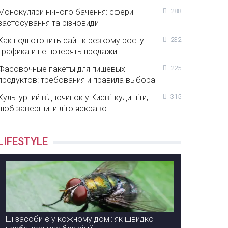
Монокуляри нічного бачення: сфери
288
застосування та різновиди
Как подготовить сайт к резкому росту
232
трафика и не потерять продажи
Фасовочные пакеты для пищевых
225
продуктов: требования и правила выбора
Культурний відпочинок у Києві: куди піти,
315
щоб завершити літо яскраво
LIFESTYLE
Ці засоби є у кожному домі: як швидко