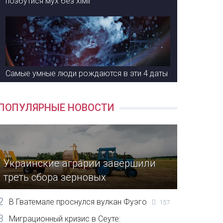
позбутися мух без хімії
Самые умные люди рождаются в эти 4 даты
ПОПУЛЯРНЫЕ НОВОСТИ
Украинские аграрии завершили
треть сбора зерновых
2
В Гватемале проснулся вулкан Фуэго
157
3
Миграционный кризис в Сеуте: