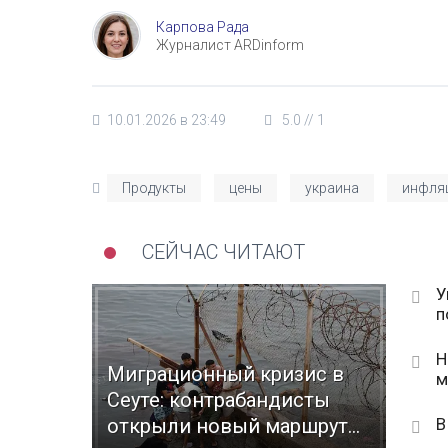
Карпова Рада
Журналист ARDinform
10.01.2026 в 23:49
5.0
//
1
Продукты
цены
украина
инфля
СЕЙЧАС ЧИТАЮТ
У
п
Н
Миграционный кризис в
м
Сеуте: контрабандисты
В
открыли новый маршрут...