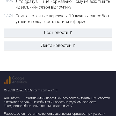
19:26
Літо дратує — і це нормально: чому не всіх тішить
«ідеальний» сезон відпочинку
17:24
Самые полезные перекусы: 10 лучших способов
утолить голод и оставаться в форме
Все новости
Лента новостей
© 2019-2026. ARDinform.com // v.1.3
ARDinform
— независимый новостной веб-сайт актуальных новостей.
Читайте про важные события и новости в удобном формате.
Ежедневное обновление ленты новостей 24/7.
Разрешается частичное использование материалов при условии