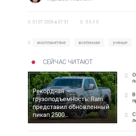
01.07.2026 в 07:31
0.0
//
0
инопланетяне
вселенная
ученые
СЕЙЧАС ЧИТАЮТ
О
п
Рекордная
В
грузоподъемность: Ram
п
представил обновленный
С
пикап 2500...
л