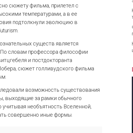
сно сюжету фильма, прилетел с
сокими температурами, а в ее
ловия подтолкнули эволюцию в
turism.
сознательных существ является
По словам профессора философии
итцгебеля и постдокторанта
обера, сюжет голливудского фильма
ым.
сследовали возможность существования
ы, выходящие за рамки обычного
о учитывая необъятность Вселенной,
мать совершенно иные формы.