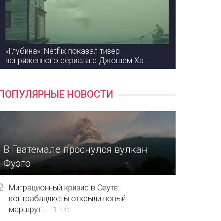
«Глубина»: Netflix показал тизер
напряженного сериала с Джошем Ха...
ПОПУЛЯРНЫЕ НОВОСТИ
В Гватемале проснулся вулкан
Фуэго
2
Миграционный кризис в Сеуте:
контрабандисты открыли новый
маршрут...
141