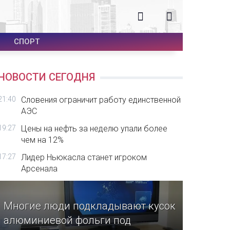
СПОРТ
НОВОСТИ СЕГОДНЯ
21:40
Словения ограничит работу единственной
АЭС
19:27
Цены на нефть за неделю упали более
чем на 12%
17:27
Лидер Ньюкасла станет игроком
Арсенала
Многие люди подкладывают кусок
алюминиевой фольги под