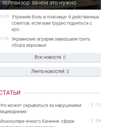
телевизор: зачем это нужно
13:29
Утренняя боль в пояснице: 6 действенных
советов, если вам трудно подняться с
кро...
11:26
Украинские аграрии завершили треть
сбора зерновых
Все новости
Лента новостей
СТАТЬИ
Что может скрываться за нарушением
212
пищеварения
Монокуляри нічного бачення: сфери
228