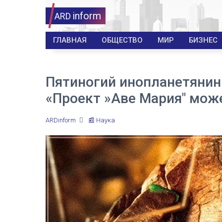
inform
ARD
ГЛАВНАЯ
ОБЩЕСТВО
МИР
БИЗНЕС
Пятиногий инопланетянин 
«Проект »Аве Мария″ мож
ARDinform
📰 Наука