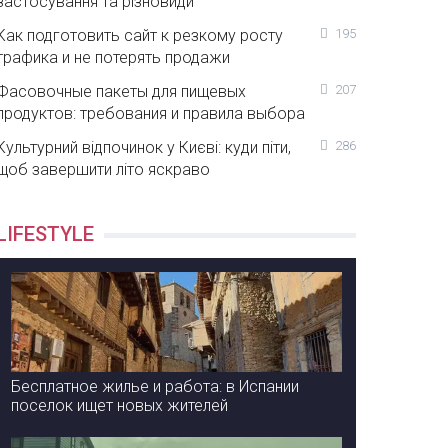
застосування та різновиди
Как подготовить сайт к резкому росту
195
трафика и не потерять продажи
Фасовочные пакеты для пищевых
207
продуктов: требования и правила выбора
Культурний відпочинок у Києві: куди піти,
286
щоб завершити літо яскраво
LIFESTYLE
Бесплатное жилье и работа: в Испании
поселок ищет новых жителей