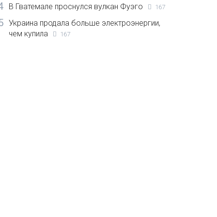
4
В Гватемале проснулся вулкан Фуэго
167
5
Украина продала больше электроэнергии,
чем купила
167