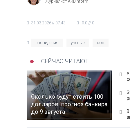
Журналист ARDinform
31.03.2026 в 07:43
0.0
//
0
сновидения
ученые
сон
СЕЙЧАС ЧИТАЮТ
У
с
З
Сколько будут стоить 100
р
долларов: прогноз банкира
В
до 9 августа
а