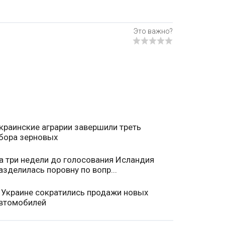
краинские аграрии завершили треть
бора зерновых
а три недели до голосования Исландия
азделилась поровну по вопр...
 Украине сократились продажи новых
втомобилей