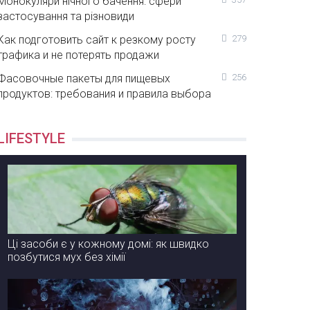
Монокуляри нічного бачення: сфери
застосування та різновиди
Как подготовить сайт к резкому росту
279
трафика и не потерять продажи
Фасовочные пакеты для пищевых
256
продуктов: требования и правила выбора
LIFESTYLE
Ці засоби є у кожному домі: як швидко
позбутися мух без хімії