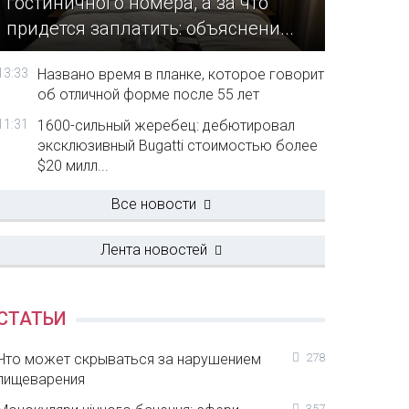
гостиничного номера, а за что
придется заплатить: объяснени...
13:33
Названо время в планке, которое говорит
об отличной форме после 55 лет
11:31
1600-сильный жеребец: дебютировал
эксклюзивный Bugatti стоимостью более
$20 милл...
Все новости
Лента новостей
СТАТЬИ
Что может скрываться за нарушением
278
пищеварения
357