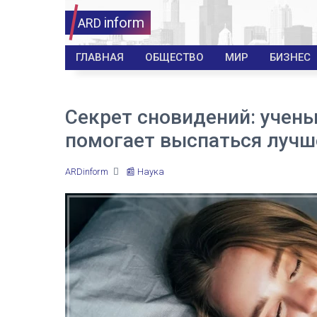
inform
ARD
ГЛАВНАЯ
ОБЩЕСТВО
МИР
БИЗНЕС
Секрет сновидений: учены
помогает выспаться лучш
ARDinform
📰 Наука