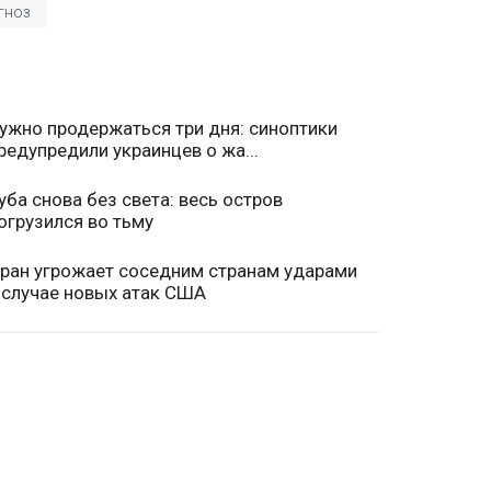
гноз
ужно продержаться три дня: синоптики
редупредили украинцев о жа...
уба снова без света: весь остров
огрузился во тьму
ран угрожает соседним странам ударами
 случае новых атак США