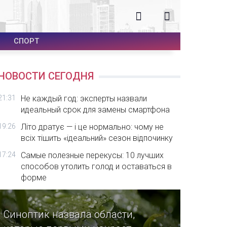
СПОРТ
НОВОСТИ СЕГОДНЯ
21:31
Не каждый год: эксперты назвали
идеальный срок для замены смартфона
19:26
Літо дратує — і це нормально: чому не
всіх тішить «ідеальний» сезон відпочинку
17:24
Самые полезные перекусы: 10 лучших
способов утолить голод и оставаться в
форме
Синоптик назвала области,