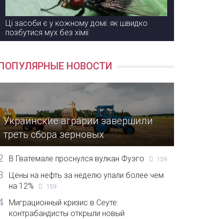
Ці засоби є у кожному домі: як швидко
позбутися мух без хімії
ПОПУЛЯРНЫЕ НОВОСТИ
Украинские аграрии завершили
треть сбора зерновых
2
В Гватемале проснулся вулкан Фуэго
159
3
Цены на нефть за неделю упали более чем
на 12%
159
4
Миграционный кризис в Сеуте:
контрабандисты открыли новый