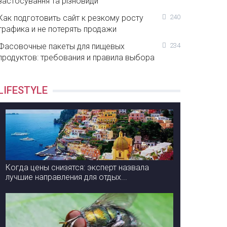
застосування та різновиди
Как подготовить сайт к резкому росту
240
трафика и не потерять продажи
Фасовочные пакеты для пищевых
234
продуктов: требования и правила выбора
LIFESTYLE
Когда цены снизятся: эксперт назвала
лучшие направления для отдых...