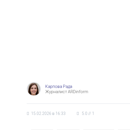
Карпова Рада
Журналист ARDinform
15.02.2026 в 16:33
5.0
//
1