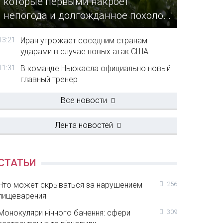
которые первыми накроет
непогода и долгожданное похоло...
13:21
Иран угрожает соседним странам
ударами в случае новых атак США
11:31
В команде Ньюкасла официально новый
главный тренер
Все новости
Лента новостей
СТАТЬИ
Что может скрываться за нарушением
256
пищеварения
Монокуляри нічного бачення: сфери
309