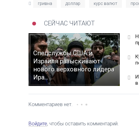
гривна
доллар
курс валют
про
СЕЙЧАС ЧИТАЮТ
Н
п
Спецслужбы США и
К
Израиля разыскивают
п
нового верховного лидера
И
Ира...
в
Комментариев нет.
Войдите
, чтобы оставить комментарий.