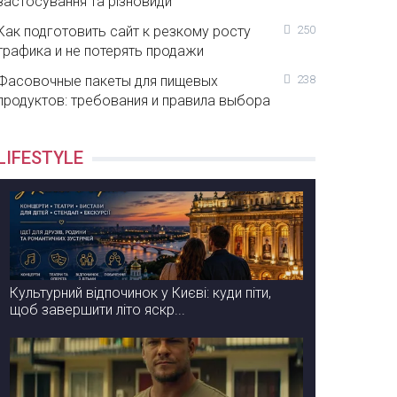
застосування та різновиди
Как подготовить сайт к резкому росту
250
трафика и не потерять продажи
Фасовочные пакеты для пищевых
238
продуктов: требования и правила выбора
LIFESTYLE
Культурний відпочинок у Києві: куди піти,
щоб завершити літо яскр...