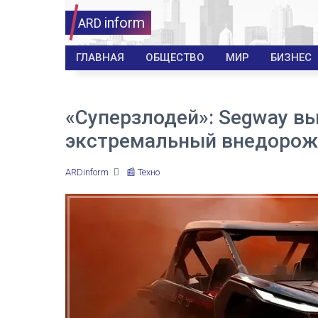
inform
ARD
ГЛАВНАЯ
ОБЩЕСТВО
МИР
БИЗНЕС
«Суперзлодей»: Segway в
экстремальный внедорож
ARDinform
📰 Техно