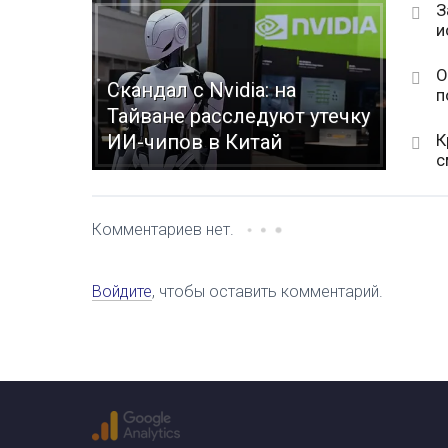
З
и
О
Скандал с Nvidia: на
п
Тайване расследуют утечку
К
ИИ-чипов в Китай
с
Комментариев нет.
Войдите
, чтобы оставить комментарий.