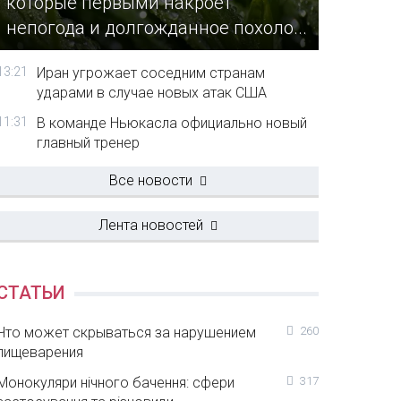
которые первыми накроет
непогода и долгожданное похоло...
13:21
Иран угрожает соседним странам
ударами в случае новых атак США
11:31
В команде Ньюкасла официально новый
главный тренер
Все новости
Лента новостей
СТАТЬИ
Что может скрываться за нарушением
260
пищеварения
Монокуляри нічного бачення: сфери
317