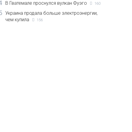
4
В Гватемале проснулся вулкан Фуэго
160
5
Украина продала больше электроэнергии,
чем купила
156