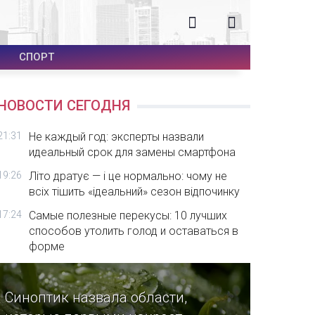
СПОРТ
НОВОСТИ СЕГОДНЯ
21:31
Не каждый год: эксперты назвали
идеальный срок для замены смартфона
19:26
Літо дратує — і це нормально: чому не
всіх тішить «ідеальний» сезон відпочинку
17:24
Самые полезные перекусы: 10 лучших
способов утолить голод и оставаться в
форме
Синоптик назвала области,