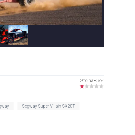
gway
Segway Super Villain SX20T