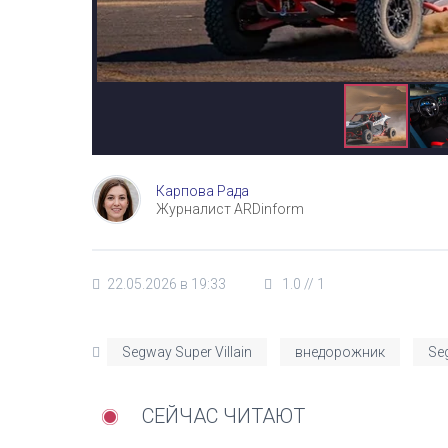
Карпова Рада
Журналист ARDinform
22.05.2026 в 19:33
1.0
//
1
Segway Super Villain
внедорожник
Se
СЕЙЧАС ЧИТАЮТ