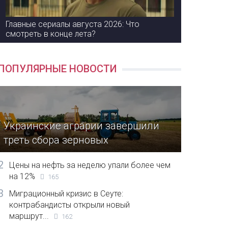
Главные сериалы августа 2026: Что
смотреть в конце лета?
ПОПУЛЯРНЫЕ НОВОСТИ
Украинские аграрии завершили
треть сбора зерновых
2
Цены на нефть за неделю упали более чем
на 12%
165
3
Миграционный кризис в Сеуте:
контрабандисты открыли новый
маршрут...
162