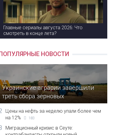
Главные сериалы августа 2026: Что
смотреть в конце лета?
ПОПУЛЯРНЫЕ НОВОСТИ
Украинские аграрии завершили
треть сбора зерновых
2
Цены на нефть за неделю упали более чем
на 12%
183
3
Миграционный кризис в Сеуте:
контрабандисты открыли новый