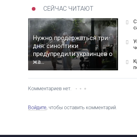
СЕЙЧАС ЧИТАЮТ
С
с
Нужно продержаться три
У
дня: синоптики
ч
предупредили украинцев о
К
жа...
п
Комментариев нет.
Войдите
, чтобы оставить комментарий.