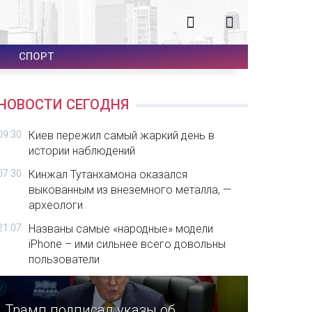
СПОРТ
НОВОСТИ СЕГОДНЯ
09:30
Киев пережил самый жаркий день в
истории наблюдений
07:30
Кинжал Тутанхамона оказался
выкованным из внеземного металла, —
археологи
21:07
Названы самые «народные» модели
iPhone – ими сильнее всего довольны
пользователи
Трамп подписал указы об