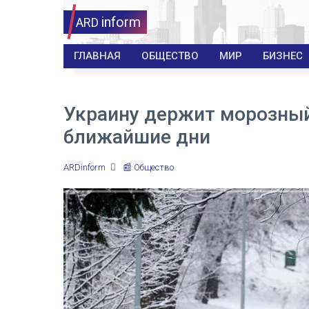
inform
ARD
ГЛАВНАЯ
ОБЩЕСТВО
МИР
БИЗНЕС
Украину держит морозный
ближайшие дни
ARDinform
📰 Общество