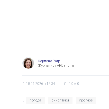
Карпова Рада
Журналист ARDinform
18.01.2026 в 15:34
0.0
//
0
погода
синоптики
прогноз