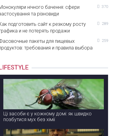
Монокуляри нічного бачення: сфери
370
застосування та різновиди
Как подготовить сайт к резкому росту
289
трафика и не потерять продажи
Фасовочные пакеты для пищевых
259
продуктов: требования и правила выбора
LIFESTYLE
Ці засоби є у кожному домі: як швидко
позбутися мух без хімії