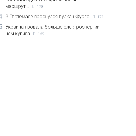
маршрут...
178
4
В Гватемале проснулся вулкан Фуэго
171
5
Украина продала больше электроэнергии,
чем купила
169