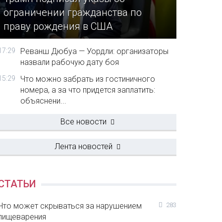
ограничении гражданства по
праву рождения в США
17:29
Реванш Дюбуа — Уордли: организаторы
назвали рабочую дату боя
15:29
Что можно забрать из гостиничного
номера, а за что придется заплатить:
объяснени...
Все новости
Лента новостей
СТАТЬИ
Что может скрываться за нарушением
283
пищеварения