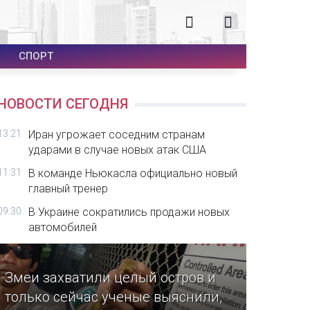
СПОРТ
НОВОСТИ СЕГОДНЯ
13:21
Иран угрожает соседним странам
ударами в случае новых атак США
11:31
В команде Ньюкасла официально новый
главный тренер
09:30
В Украине сократились продажи новых
автомобилей
Змеи захватили целый остров и
только сейчас ученые выяснили,