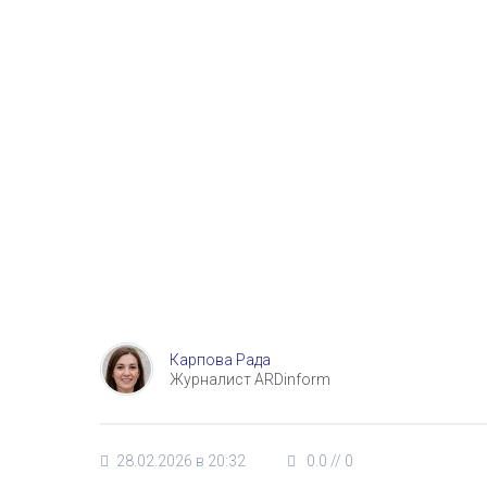
Карпова Рада
Журналист ARDinform
28.02.2026 в 20:32
0.0
//
0