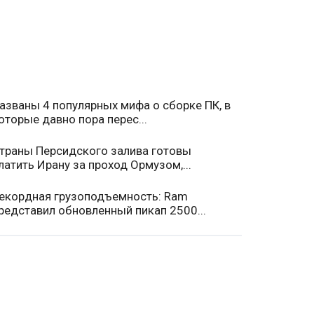
азваны 4 популярных мифа о сборке ПК, в
оторые давно пора перес...
траны Персидского залива готовы
латить Ирану за проход Ормузом,...
екордная грузоподъемность: Ram
редставил обновленный пикап 2500...