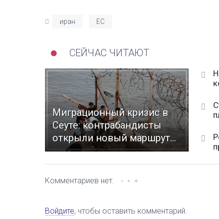
иран
ЕС
СЕЙЧАС ЧИТАЮТ
Н
к
С
Миграционный кризис в
п
Сеуте: контрабандисты
Р
открыли новый маршрут...
п
Комментариев нет.
Войдите
, чтобы оставить комментарий.