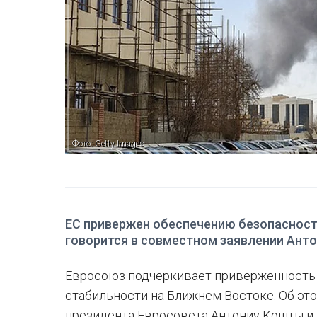
Фото: Getty Images
ЕС привержен обеспечению безопасност
говорится в совместном заявлении Анто
Евросоюз подчеркивает приверженность
стабильности на Ближнем Востоке. Об эт
президента Евросовета Антониу Кошты и