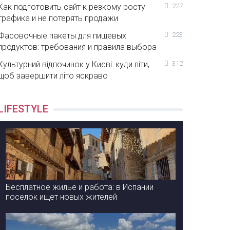
Как подготовить сайт к резкому росту
227
трафика и не потерять продажи
Фасовочные пакеты для пищевых
223
продуктов: требования и правила выбора
Культурний відпочинок у Києві: куди піти,
312
щоб завершити літо яскраво
LIFESTYLE
Бесплатное жилье и работа: в Испании
поселок ищет новых жителей