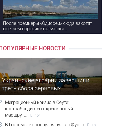
После премьеры «Одиссеи» сюда захотят
все: чем поразил итальянски...
ПОПУЛЯРНЫЕ НОВОСТИ
Украинские аграрии завершили
треть сбора зерновых
2
Миграционный кризис в Сеуте:
контрабандисты открыли новый
маршрут...
154
3
В Гватемале проснулся вулкан Фуэго
153