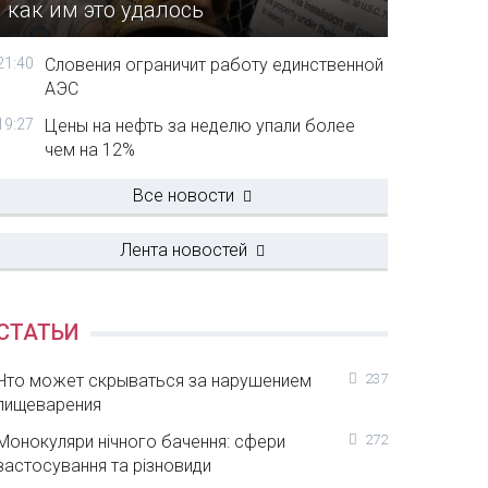
как им это удалось
21:40
Словения ограничит работу единственной
АЭС
19:27
Цены на нефть за неделю упали более
чем на 12%
Все новости
Лента новостей
СТАТЬИ
Что может скрываться за нарушением
237
пищеварения
Монокуляри нічного бачення: сфери
272
застосування та різновиди