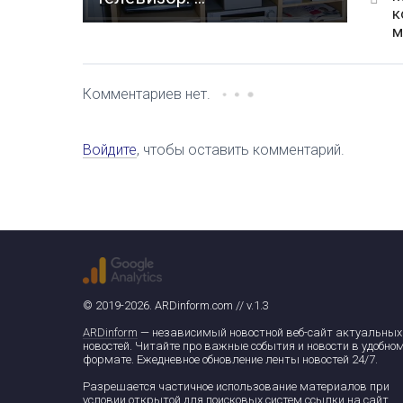
к
м
Комментариев нет.
Войдите
, чтобы оставить комментарий.
© 2019-2026. ARDinform.com // v.1.3
ARDinform
— независимый новостной веб-сайт актуальных
новостей. Читайте про важные события и новости в удобно
формате. Ежедневное обновление ленты новостей 24/7.
Разрешается частичное использование материалов при
условии открытой для поисковых систем ссылки на сайт