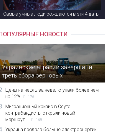
Самые умные люди рождаются в эти 4 даты
ПОПУЛЯРНЫЕ НОВОСТИ
Украинские аграрии завершили
треть сбора зерновых
2
Цены на нефть за неделю упали более чем
на 12%
176
3
Миграционный кризис в Сеуте:
контрабандисты открыли новый
маршрут...
168
4
Украина продала больше электроэнергии,