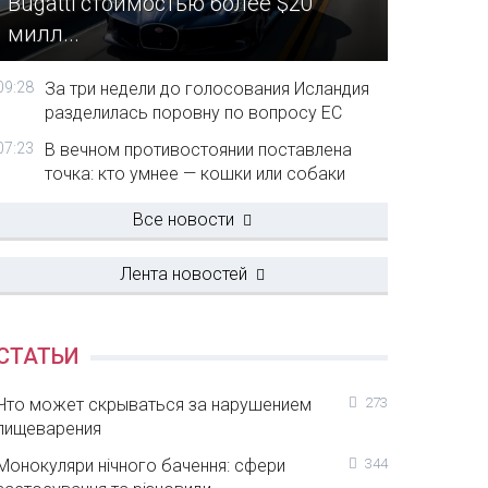
Bugatti стоимостью более $20
милл...
09:28
За три недели до голосования Исландия
разделилась поровну по вопросу ЕС
07:23
В вечном противостоянии поставлена
точка: кто умнее — кошки или собаки
Все новости
Лента новостей
СТАТЬИ
Что может скрываться за нарушением
273
пищеварения
Монокуляри нічного бачення: сфери
344