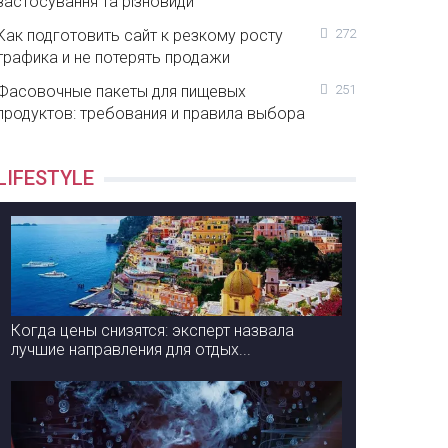
застосування та різновиди
Как подготовить сайт к резкому росту
272
трафика и не потерять продажи
Фасовочные пакеты для пищевых
251
продуктов: требования и правила выбора
LIFESTYLE
Когда цены снизятся: эксперт назвала
лучшие направления для отдых...