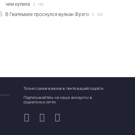
чем купила
163
5
В Гватемале проснулся вулкан Фуэго
163
Только самое важное в ленте вашей соцсети.
Подписывайтесь на наши аккаунты в
социальных сетях.