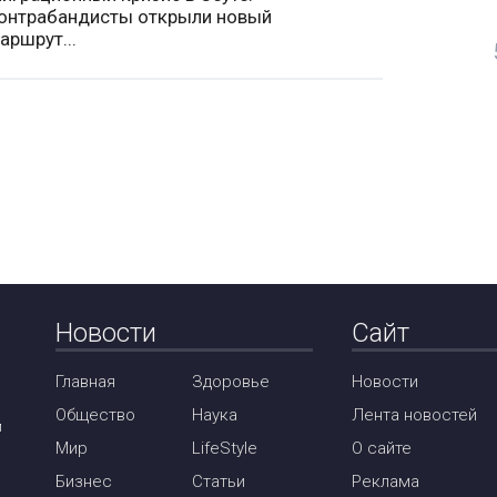
онтрабандисты открыли новый
аршрут...
Новости
Сайт
Главная
Здоровье
Новости
Общество
Наука
Лента новостей
м
Мир
LifeStyle
О сайте
Бизнес
Статьи
Реклама