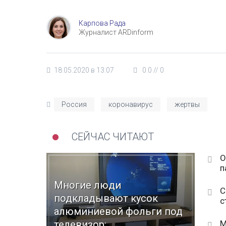
Карпова Рада
Журналист ARDinform
18.05.2020 в 13:07
0.0
//
0
Россия
коронавирус
жертвы
СЕЙЧАС ЧИТАЮТ
О
п
Многие люди
С
подкладывают кусок
с
алюминиевой фольги под
М
телевизор: ...