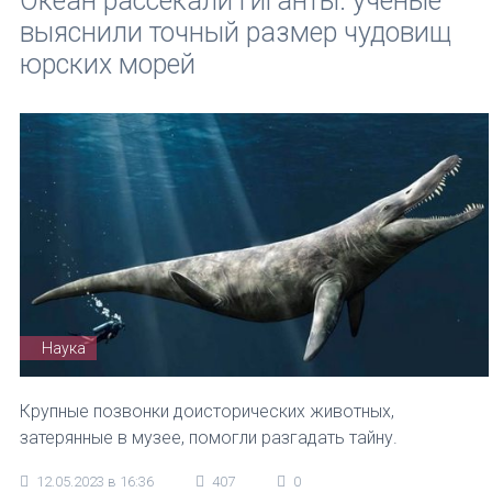
Океан рассекали гиганты: ученые
выяснили точный размер чудовищ
юрских морей
Наука
Крупные позвонки доисторических животных,
затерянные в музее, помогли разгадать тайну.
12.05.2023 в 16:36
407
0