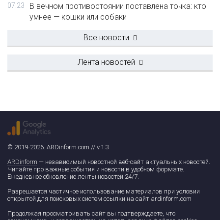
07:23
В вечном противостоянии поставлена точка: кто
умнее — кошки или собаки
Все новости
Лента новостей
© 2019-2026. ARDinform.com // v.1.3
ARDinform
— независимый новостной веб-сайт актуальных новостей.
Читайте про важные события и новости в удобном формате.
Ежедневное обновление ленты новостей 24/7.
Разрешается частичное использование материалов при условии
открытой для поисковых систем ссылки на сайт ardinform.com
Продолжая просматривать сайт вы подтверждаете, что