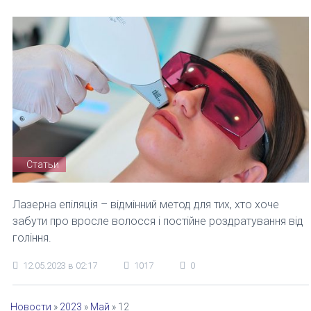
Статьи
Лазерна епіляція – відмінний метод для тих, хто хоче
забути про вросле волосся і постійне роздратування від
гоління.
12.05.2023 в 02:17
1017
0
Новости
»
2023
»
Май
»
12