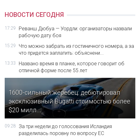
НОВОСТИ СЕГОДНЯ
17:29
Реванш Дюбуа — Уордли: организаторы назвали
рабочую дату боя
15:29
Что можно забрать из гостиничного номера, а за
что придется заплатить: объяснени...
13:33
Названо время в планке, которое говорит об
отличной форме после 55 лет
1600-сильный жеребец: дебютировал
эксклюзивный Bugatti стоимостью более
$20 милл...
09:28
За три недели до голосования Исландия
разделилась поровну по вопросу ЕС