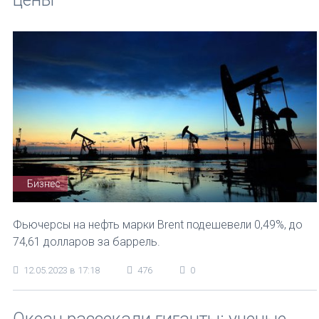
Бизнес
Фьючерсы на нефть марки Brent подешевели 0,49%, до
74,61 долларов за баррель.
12.05.2023 в 17:18
476
0