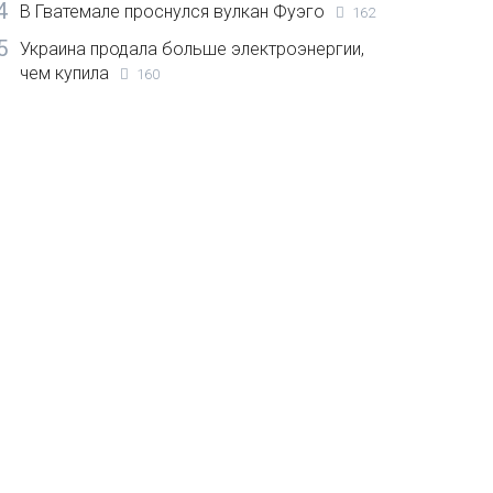
4
В Гватемале проснулся вулкан Фуэго
162
5
Украина продала больше электроэнергии,
чем купила
160