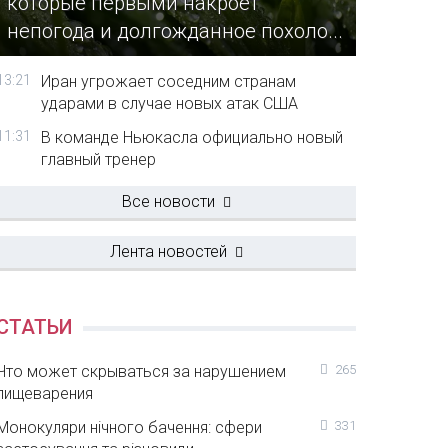
которые первыми накроет
непогода и долгожданное похоло...
13:21
Иран угрожает соседним странам
ударами в случае новых атак США
11:31
В команде Ньюкасла официально новый
главный тренер
Все новости
Лента новостей
СТАТЬИ
Что может скрываться за нарушением
265
пищеварения
Монокуляри нічного бачення: сфери
331