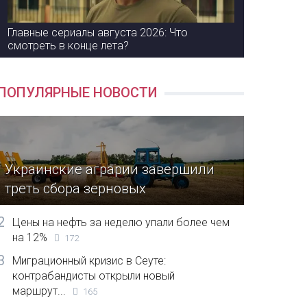
Главные сериалы августа 2026: Что
смотреть в конце лета?
ПОПУЛЯРНЫЕ НОВОСТИ
Украинские аграрии завершили
треть сбора зерновых
2
Цены на нефть за неделю упали более чем
на 12%
172
3
Миграционный кризис в Сеуте:
контрабандисты открыли новый
маршрут...
165