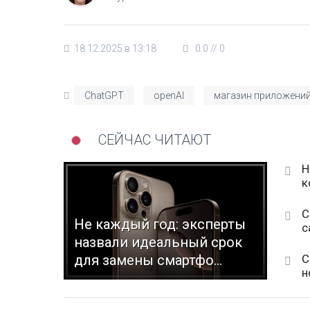
18.12.2025 в 13:18
0.0
//
0
ChatGPT
openAI
магазин приложени
СЕЙЧАС ЧИТАЮТ
Н
к
С
Не каждый год: эксперты
с
назвали идеальный срок
С
для замены смартфо...
н