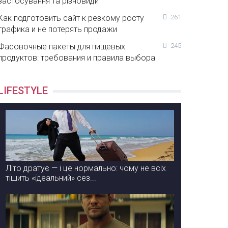
застосування та різновиди
Как подготовить сайт к резкому росту
261
трафика и не потерять продажи
Фасовочные пакеты для пищевых
245
продуктов: требования и правила выбора
LIFESTYLE
Літо дратує — і це нормально: чому не всіх
тішить «ідеальний» сез...