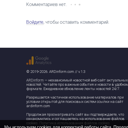
Комментариев нет.
Войдите
, чтобы оставить комментарий.
© 2019-2026. ARDinform.com // v.1.3
ARDinform
— независимый новостной веб-сайт актуальных
новостей. Читайте про важные события и новости в удобно
формате. Ежедневное обновление ленты новостей 24/7.
Разрешается частичное использование материалов при
условии открытой для поисковых систем ссылки на сайт
ardinform.com
Продолжая просматривать сайт вы подтверждаете, что
ознакомились и соглашаетесь на использование файлов
cookies.
Политика использования файлов cookies
.
Мы используем cookies для корректной работы сайта. Продо