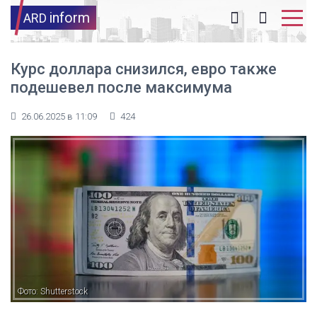
inform
ARD
Курс доллара снизился, евро также
подешевел после максимума
26.06.2025 в 11:09
424
Фото: Shutterstock