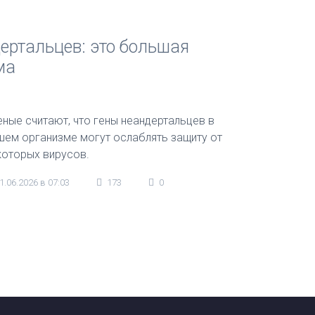
ертальцев: это большая
ма
еные считают, что гены неандертальцев в
шем организме могут ослаблять защиту от
которых вирусов.
1.06.2026 в 07:03
173
0