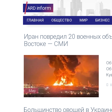
inform
ARD
ГЛАВНАЯ
ОБЩЕСТВО
МИР
БИЗНЕС
Иран повредил 20 военных об
Востоке — СМИ
Об
Об
Ку
0
Мир
Большинство овощей в Украине