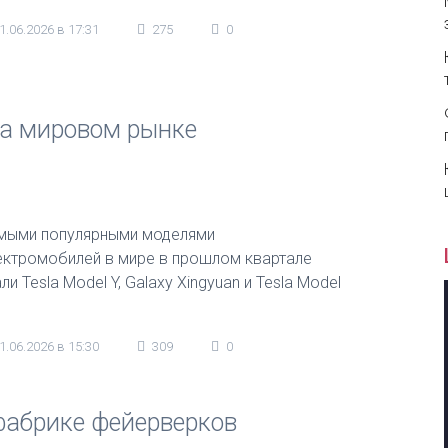
1.06.2026 в 17:31
275
0
 на мировом рынке
мыми популярными моделями
ектромобилей в мире в прошлом квартале
ли Tesla Model Y, Galaxy Xingyuan и Tesla Model
1.06.2026 в 15:30
309
0
фабрике фейерверков