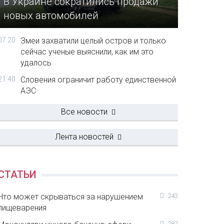
В Украине сократились продажи
новых автомобилей
07:20
Змеи захватили целый остров и только
сейчас ученые выяснили, как им это
удалось
21:40
Словения ограничит работу единственной
АЭС
Все новости
Лента новостей
СТАТЬИ
Что может скрываться за нарушением
243
пищеварения
287