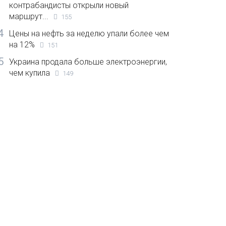
контрабандисты открыли новый
маршрут...
155
4
Цены на нефть за неделю упали более чем
на 12%
151
5
Украина продала больше электроэнергии,
чем купила
149