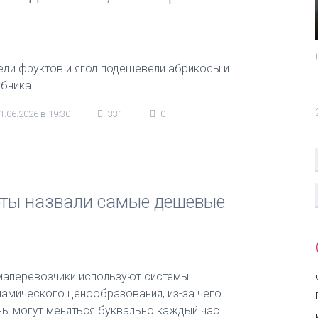
еди фруктов и ягод подешевели абрикосы и
убника.
1.06.2026 в 19:30
331
0
ерты назвали самые дешевые
иаперевозчики используют системы
намического ценообразования, из-за чего
ны могут меняться буквально каждый час.