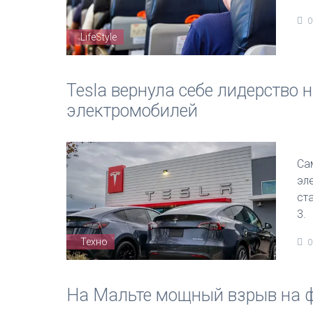
0
LifeStyle
Tesla вернула себе лидерство
электромобилей
Са
эл
ста
3.
Техно
0
На Мальте мощный взрыв на 