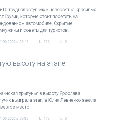
п-10 труднодоступных и невероятно красивых
ст Грузии, которые стоит посетить на
ендованном автомобиле. Скрытые
мчужины и советы для туристов.
1.06.2026 в 09:45
916
0
тую высоту на этапе
раинская прыгунья в высоту Ярослава
гучих выиграла этап, а Юлия Левченко заняла
твертое место.
1.06.2026 в 09:30
170
0