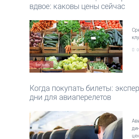
вдвое: каковы цены сейчас
Ср
кл
0
Бизнес
Когда покупать билеты: эксп
дни для авиаперелетов
Ав
ди
це