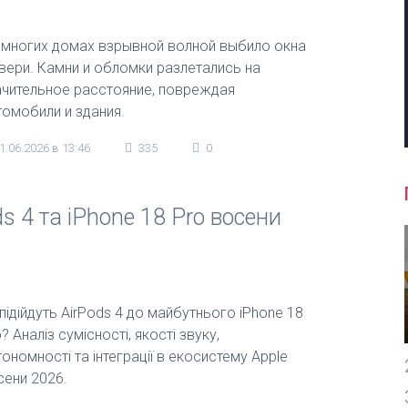
 многих домах взрывной волной выбило окна
двери. Камни и обломки разлетались на
ачительное расстояние, повреждая
томобили и здания.
1.06.2026 в 13:46
335
0
ds 4 та iPhone 18 Pro восени
підійдуть AirPods 4 до майбутнього iPhone 18
? Аналіз сумісності, якості звуку,
ономності та інтеграції в екосистему Apple
сени 2026.