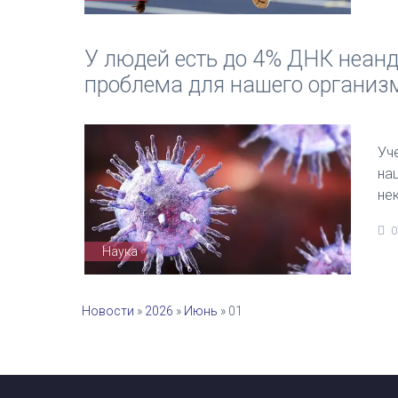
У людей есть до 4% ДНК неанд
проблема для нашего организ
Уч
на
не
0
Наука
Новости
»
2026
»
Июнь
»
01