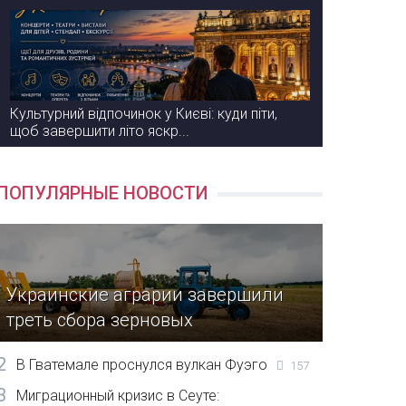
Культурний відпочинок у Києві: куди піти,
щоб завершити літо яскр...
ПОПУЛЯРНЫЕ НОВОСТИ
Украинские аграрии завершили
треть сбора зерновых
2
В Гватемале проснулся вулкан Фуэго
157
3
Миграционный кризис в Сеуте: