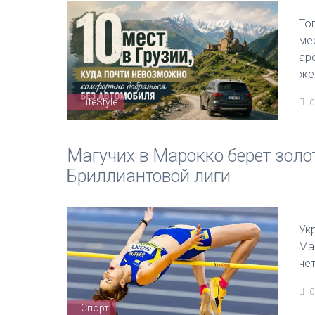
То
ме
ар
же
LifeStyle
0
Магучих в Марокко берет золо
Бриллиантовой лиги
Ук
Ма
че
0
Спорт