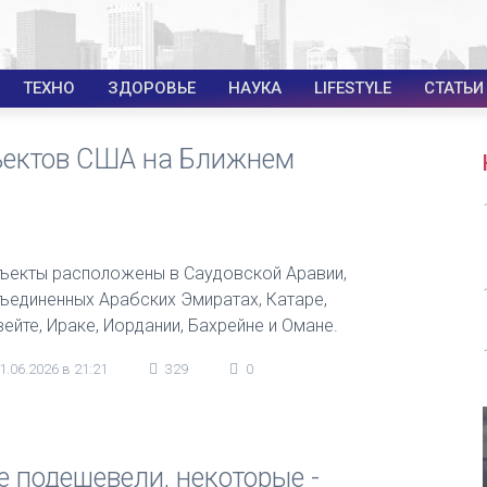
ТЕХНО
ЗДОРОВЬЕ
НАУКА
LIFESTYLE
СТАТЬИ
ъектов США на Ближнем
ъекты расположены в Саудовской Аравии,
ъединенных Арабских Эмиратах, Катаре,
вейте, Ираке, Иордании, Бахрейне и Омане.
1.06.2026 в 21:21
329
0
 подешевели, некоторые -