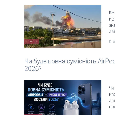
Во
и 
зн
ав
Мир
0
Чи буде повна сумісність AirPo
2026?
Чи 
Pro
авт
во