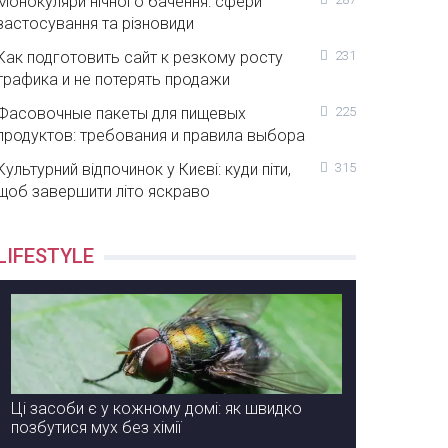
Монокуляри нічного бачення: сфери
застосування та різновиди
Как подготовить сайт к резкому росту
231
трафика и не потерять продажи
Фасовочные пакеты для пищевых
225
продуктов: требования и правила выбора
Культурний відпочинок у Києві: куди піти,
315
щоб завершити літо яскраво
LIFESTYLE
Ці засоби є у кожному домі: як швидко
позбутися мух без хімії