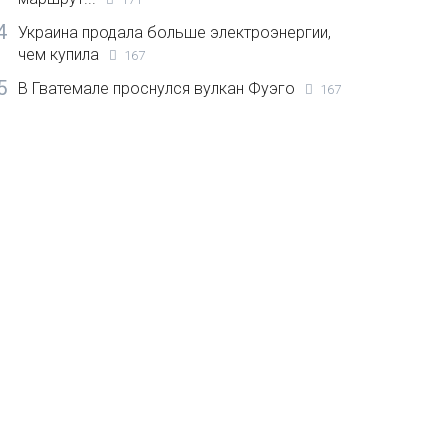
4
Украина продала больше электроэнергии,
чем купила
167
5
В Гватемале проснулся вулкан Фуэго
167