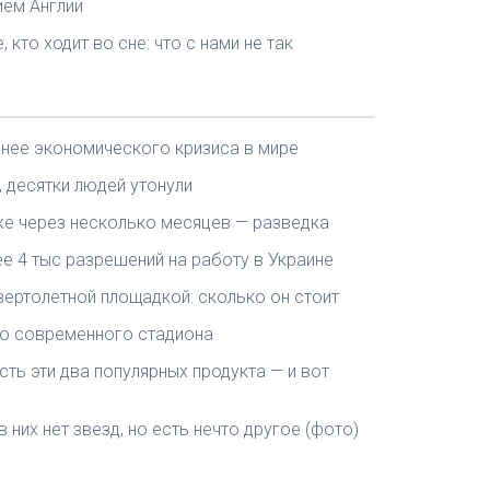
ием Англии
кто ходит во сне: что с нами не так
жнее экономического кризиса в мире
 десятки людей утонули
е через несколько месяцев — разведка
ее 4 тыс разрешений на работу в Украине
вертолетной площадкой: сколько он стоит
ию современного стадиона
ть эти два популярных продукта — и вот
в них нет звезд, но есть нечто другое (фото)