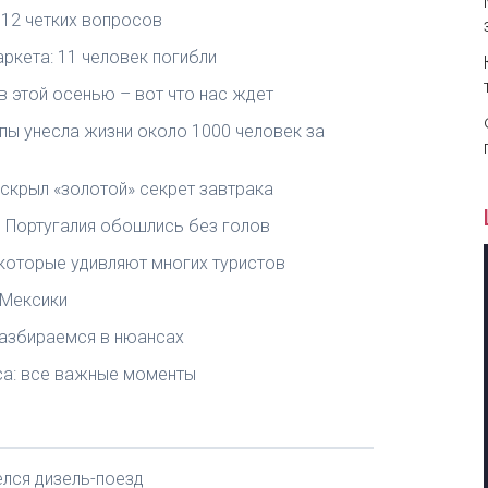
 12 четких вопросов
ркета: 11 человек погибли
в этой осенью – вот что нас ждет
пы унесла жизни около 1000 человек за
аскрыл «золотой» секрет завтрака
и Португалия обошлись без голов
 которые удивляют многих туристов
 Мексики
 разбираемся в нюансах
са: все важные моменты
елся дизель-поезд