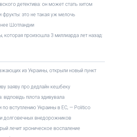
авского детектива: он может стать хитом
 фрукты: это не такая уж мелочь
ьнее Шотландии
, которая произошла 3 миллиарда лет назад:
езжающих из Украины, открыли новый пункт
иву заяву про дедлайн кешбеку
: відповідь пілота здивувала
по вступлению Украины в ЕС, — Politico
х и долговечных внедорожников
рый лечит хроническое воспаление