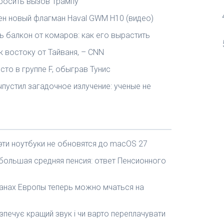
бросить вызов Трампу
ен новый флагман Haval GWM H10 (видео)
 балкон от комаров: как его вырастить
 востоку от Тайваня, – CNN
то в группе F, обыграв Тунис
пустил загадочное излучение: ученые не
эти ноутбуки не обновятся до macOS 27
 большая средняя пенсия: ответ Пенсионного
ранах Европы теперь можно мчаться на
езпечує кращий звук і чи варто переплачувати