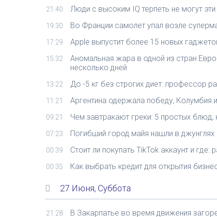
Люди с высоким IQ терпеть не могут эти
21:40
Во Франции самолет упал возле суперма
19:30
Apple выпустит более 15 новых гаджето
17:29
Аномальная жара в одной из стран Евро
15:32
несколько дней
До -5 кг без строгих диет: профессор р
13:22
Аргентина одержала победу, Колумбия 
11:21
Чем завтракают греки: 5 простых блюд,
09:21
Погибший город майя нашли в джунглях
07:23
Стоит ли покупать TikTok аккаунт и где:
00:39
Как выбрать кредит для открытия бизне
00:35
27 Июня, Суббота
В Закарпатье во время движения загор
21:28