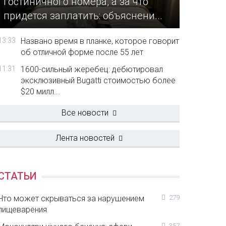
гостиничного номера, а за что
придется заплатить: объяснени...
13:33
Названо время в планке, которое говорит
об отличной форме после 55 лет
11:31
1600-сильный жеребец: дебютировал
эксклюзивный Bugatti стоимостью более
$20 милл...
Все новости
Лента новостей
СТАТЬИ
Что может скрываться за нарушением
279
пищеварения
357