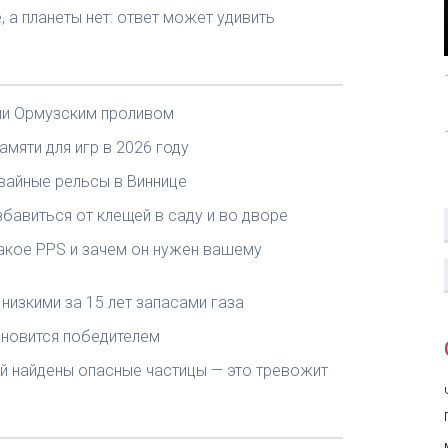
 а планеты нет: ответ может удивить
ии Ормузским проливом
амяти для игр в 2026 году
айные рельсы в Виннице
бавиться от клещей в саду и во дворе
такое PPS и зачем он нужен вашему
низкими за 15 лет запасами газа
ановится победителем
жей найдены опасные частицы — это тревожит