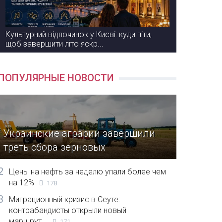
Культурний відпочинок у Києві: куди піти,
щоб завершити літо яскр...
ПОПУЛЯРНЫЕ НОВОСТИ
Украинские аграрии завершили
треть сбора зерновых
2
Цены на нефть за неделю упали более чем
на 12%
178
3
Миграционный кризис в Сеуте:
контрабандисты открыли новый
маршрут...
171