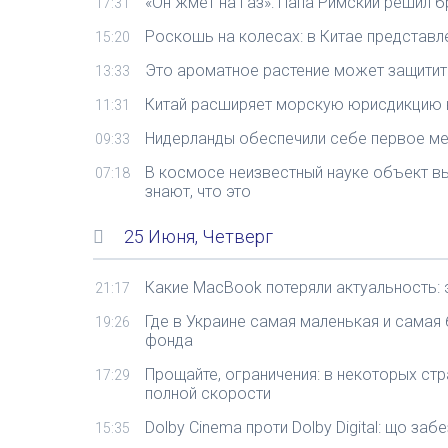
«Он жмет на газ»: Папа Римский решил 
17:31
Роскошь на колесах: в Китае представл
15:20
Это ароматное растение может защитить
13:33
Китай расширяет морскую юрисдикцию к
11:31
Нидерланды обеспечили себе первое мес
09:33
В космосе неизвестный науке объект вы
07:18
знают, что это
25 Июня, Четверг
Какие MacBook потеряли актуальность: 
21:17
Где в Украине самая маленькая и самая
19:26
фонда
Прощайте, ограничения: в некоторых ст
17:29
полной скорости
Dolby Cinema проти Dolby Digital: що заб
15:35