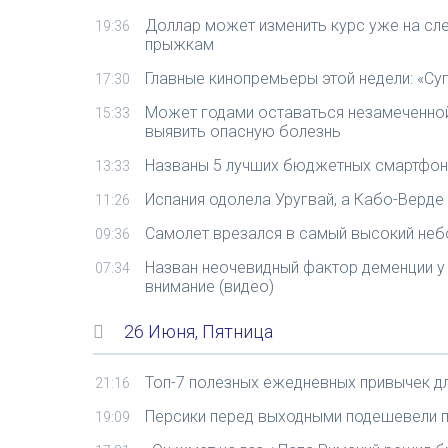
Доллар может изменить курс уже на сле
19:36
прыжкам
Главные кинопремьеры этой недели: «Суп
17:30
Может годами оставаться незамеченной
15:33
выявить опасную болезнь
Названы 5 лучших бюджетных смартфоно
13:33
Испания одолела Уругвай, а Кабо-Верде
11:26
Cамолет врезался в самый высокий неб
09:36
Назван неочевидный фактор деменции у 
07:34
внимание (видео)
26 Июня, Пятница
Топ-7 полезных ежедневных привычек дл
21:16
Персики перед выходными подешевели по
19:09