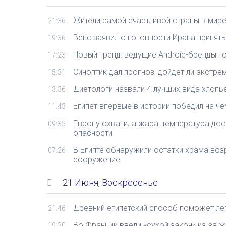
Жители самой счастливой страны в мире
21:36
Венс заявил о готовности Ирана принят
19:36
Новый тренд: ведущие Android-бренды 
17:23
Синоптик дал прогноз, дойдёт ли экстр
15:31
Диетологи назвали 4 лучших вида хлопье
13:36
Египет впервые в истории победил на ч
11:43
Европу охватила жара: температура дос
09:35
опасности
В Египте обнаружили остатки храма воз
07:26
сооружение
21 Июня, Воскресенье
Древний египетский способ поможет лег
21:46
Во Франции ввели «сухой закон» из-за 
19:30