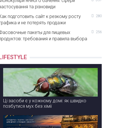
Монокуляри нічного бачення: сфери
застосування та різновиди
Как подготовить сайт к резкому росту
280
трафика и не потерять продажи
Фасовочные пакеты для пищевых
256
продуктов: требования и правила выбора
LIFESTYLE
Ці засоби є у кожному домі: як швидко
позбутися мух без хімії