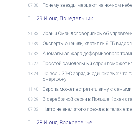
Почему звезды мерцают на ночном небе,
07:30
29 Июня, Понедельник
Иран и Оман договорились об управлен
21:33
Эксперты оценили, хватит ли 8 ГБ видеоп
19:39
Аномальная жара деформировала трамв
17:32
Простой самодельный спрей поможет из
15:27
Не все USB-C зарядки одинаковые: что 
13:24
смартфону
Европа может встретить зиму с самыми 
11:40
В серебряной серии в Польше Кохан ст
09:29
Никто не знал этого прежде: в телах е
07:32
28 Июня, Воскресенье