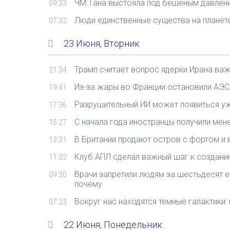
ЧМ: Гана выстояла под бешеным давлен
09:33
Люди единственные существа на планете, 
07:32
23 Июня, Вторник
Трамп считает вопрос ядерки Ирана ва
21:34
Из-за жары во Франции остановили АЭС,
19:41
Разрушительный ИИ может появиться уж
17:36
С начала года иностранцы получили мен
15:27
В Британии продают остров с фортом и 
13:31
Клуб АПЛ сделал важный шаг к создан
11:32
Врачи запретили людям за шестьдесят ес
09:30
почему
Вокруг нас находятся темные галактики: 
07:23
22 Июня, Понедельник