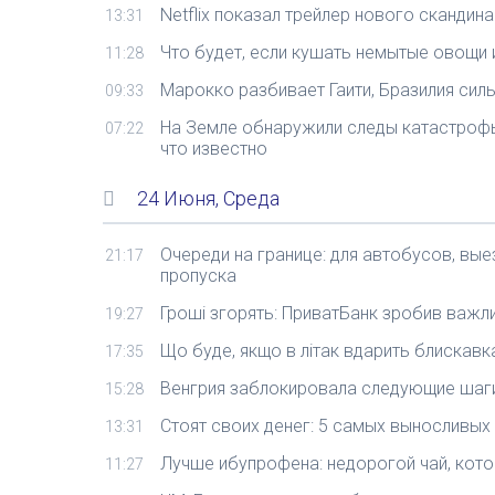
Netflix показал трейлер нового скандин
13:31
Что будет, если кушать немытые овощи и
11:28
Марокко разбивает Гаити, Бразилия сил
09:33
На Земле обнаружили следы катастрофы
07:22
что известно
24 Июня, Среда
Очереди на границе: для автобусов, вы
21:17
пропуска
Гроші згорять: ПриватБанк зробив важл
19:27
Що буде, якщо в літак вдарить блискавка
17:35
Венгрия заблокировала следующие шаги 
15:28
Стоят своих денег: 5 самых выносливы
13:31
Лучше ибупрофена: недорогой чай, кото
11:27