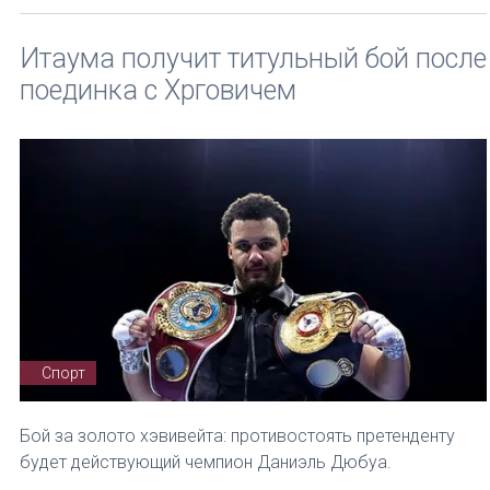
Итаума получит титульный бой после
поединка с Хрговичем
Спорт
Бой за золото хэвивейта: противостоять претенденту
будет действующий чемпион Даниэль Дюбуа.