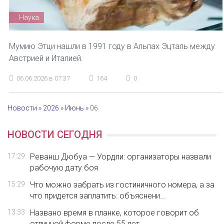
Наука
Мумию Этци нашли в 1991 году в Альпах Эцталь между
Австрией и Италией.
06.06.2026 в 07:37
164
0
Новости
»
2026
»
Июнь
»
06
НОВОСТИ СЕГОДНЯ
17:29
Реванш Дюбуа — Уордли: организаторы назвали
рабочую дату боя
15:29
Что можно забрать из гостиничного номера, а за
что придется заплатить: объяснени...
13:33
Названо время в планке, которое говорит об
отличной форме после 55 лет