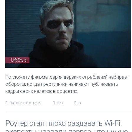
LifeStyle
По сюжету фильма, серия дерзких ограблений набирает
обороты, когда преступники начинают публиковать
кадры своих налетов в соцсетях.
04.06.2026 в 15:39
273
0
Роутер стал плохо раздавать Wi-Fi:
эксперты назвали первое, что нужно