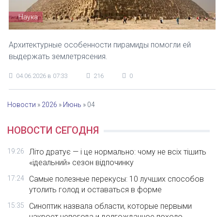
Наука
Архитектурные особенности пирамиды помогли ей
выдержать землетрясения.
04.06.2026 в 07:33
216
0
Новости
»
2026
»
Июнь
»
04
НОВОСТИ СЕГОДНЯ
19:26
Літо дратує — і це нормально: чому не всіх тішить
«ідеальний» сезон відпочинку
17:24
Самые полезные перекусы: 10 лучших способов
утолить голод и оставаться в форме
15:35
Синоптик назвала области, которые первыми
накроет непогода и долгожданное похоло...