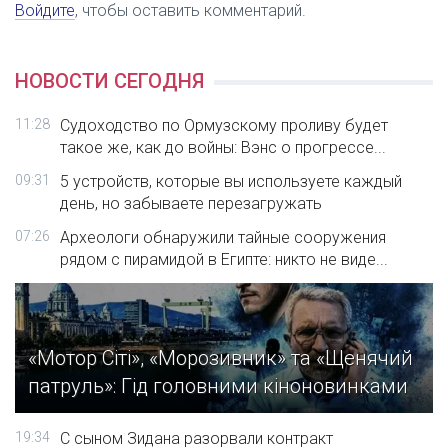
Войдите
, чтобы оставить комментарий.
НОВОСТИ СЕГОДНЯ
11:28
Судоходство по Ормузскому проливу будет
такое же, как до войны: Вэнс о прогрессе...
09:31
5 устройств, которые вы используете каждый
день, но забываете перезагружать
07:26
Археологи обнаружили тайные сооружения
рядом с пирамидой в Египте: никто не виде...
«Мотор Сіті», «Морозивник» та «Щенячий
патруль»: Гід головними кіноновинками
19:34
С сыном Зидана разорвали контракт