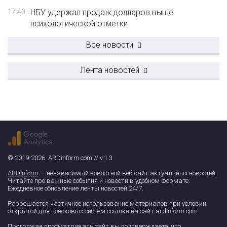
17:40
НБУ удержал продаж долларов выше
психологической отметки
Все новости
Лента новостей
© 2019-2026. ARDinform.com // v.1.3
ARDinform
— независимый новостной веб-сайт актуальных новостей.
Читайте про важные события и новости в удобном формате.
Ежедневное обновление ленты новостей 24/7.
Разрешается частичное использование материалов при условии
открытой для поисковых систем ссылки на сайт ardinform.com
Продолжая просматривать сайт вы подтверждаете, что