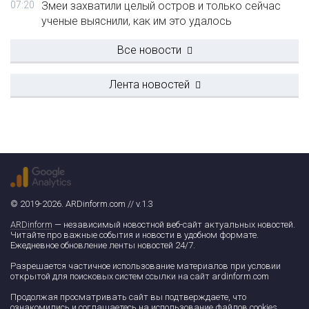
07:20
Змеи захватили целый остров и только сейчас
ученые выяснили, как им это удалось
Все новости
Лента новостей
© 2019-2026. ARDinform.com // v.1.3
ARDinform
— независимый новостной веб-сайт актуальных новостей.
Читайте про важные события и новости в удобном формате.
Ежедневное обновление ленты новостей 24/7.
Разрешается частичное использование материалов при условии
открытой для поисковых систем ссылки на сайт ardinform.com
Продолжая просматривать сайт вы подтверждаете, что
ознакомились и соглашаетесь на использование файлов cookies.