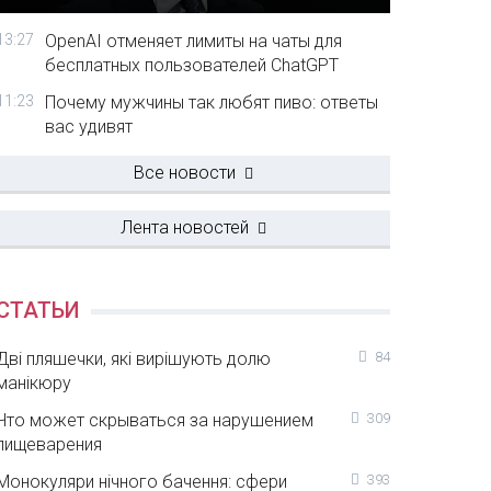
13:27
OpenAI отменяет лимиты на чаты для
бесплатных пользователей ChatGPT
11:23
Почему мужчины так любят пиво: ответы
вас удивят
Все новости
Лента новостей
СТАТЬИ
Дві пляшечки, які вирішують долю
84
манікюру
Что может скрываться за нарушением
309
пищеварения
Монокуляри нічного бачення: сфери
393