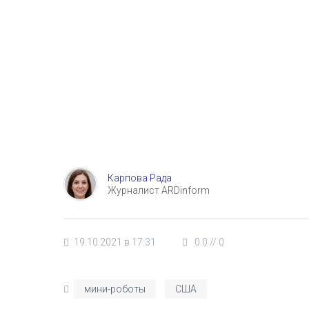
Карпова Рада
Журналист ARDinform
19.10.2021 в 17:31
0.0
//
0
мини-роботы
США