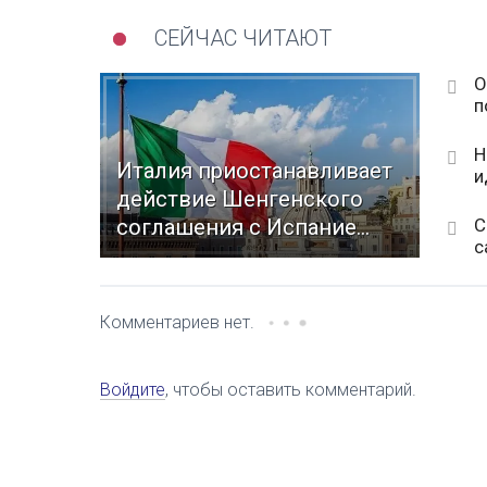
СЕЙЧАС ЧИТАЮТ
О
п
Н
Италия приостанавливает
и
действие Шенгенского
С
соглашения с Испание...
с
Комментариев нет.
Войдите
, чтобы оставить комментарий.