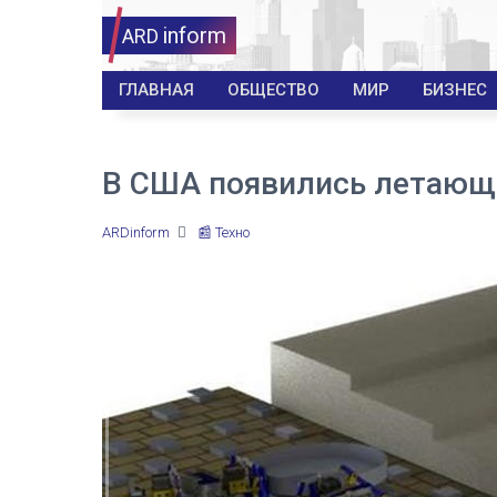
inform
ARD
ГЛАВНАЯ
ОБЩЕСТВО
МИР
БИЗНЕС
В США появились летающ
ARDinform
📰 Техно