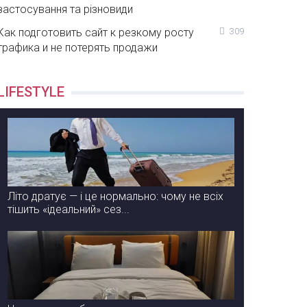
застосування та різновиди
Как подготовить сайт к резкому росту
309
трафика и не потерять продажи
LIFESTYLE
Літо дратує — і це нормально: чому не всіх
тішить «ідеальний» сез...