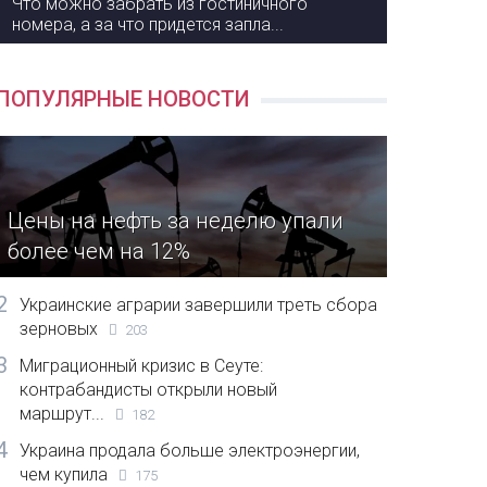
Что можно забрать из гостиничного
номера, а за что придется запла...
ПОПУЛЯРНЫЕ НОВОСТИ
Цены на нефть за неделю упали
более чем на 12%
2
Украинские аграрии завершили треть сбора
зерновых
203
3
Миграционный кризис в Сеуте:
контрабандисты открыли новый
маршрут...
182
4
Украина продала больше электроэнергии,
чем купила
175