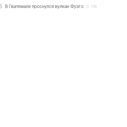
5
В Гватемале проснулся вулкан Фуэго
173