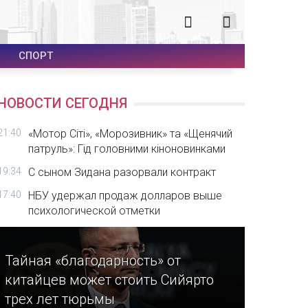
СПОРТ
НОВОСТИ СЕГОДНЯ
21:40
«Мотор Сіті», «Морозивник» та «Щенячий
патруль»: Гід головними кіноновинками
19:34
С сыном Зидана разорвали контракт
17:40
НБУ удержал продаж долларов выше
психологической отметки
Тайная «благодарность» от
китайцев может стоить Сийярто
трех лет тюрьмы