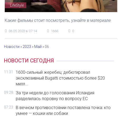
LifeStyle
Какие фильмы стоит посмотреть, узнайте в материале
06.05.2023 в 07:14
1666
0
Новости
»
2023
»
Май
»
06
НОВОСТИ СЕГОДНЯ
11:31
1600-сильный жеребец: дебютировал
эксклюзивный Bugatti стоимостью более $20
милл...
09:28
За три недели до голосования Исландия
разделилась поровну по вопросу ЕС
07:23
В вечном противостоянии поставлена точка: кто
умнее — кошки или собаки