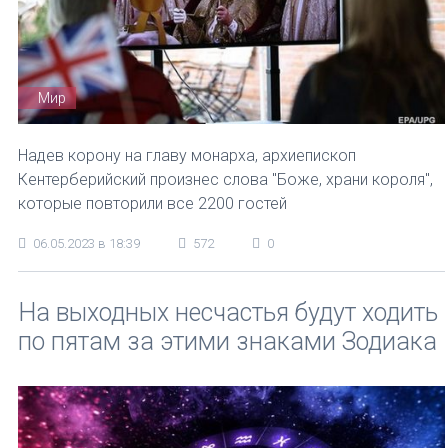
Мир
Надев корону на главу монарха, архиепископ
Кентерберийский произнес слова "Боже, храни короля",
которые повторили все 2200 гостей
06.05.2023 в 18:39
572
0
На выходных несчастья будут ходить
по пятам за этими знаками Зодиака