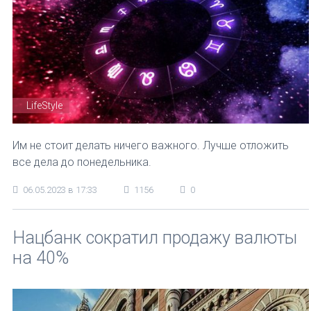
LifeStyle
Им не стоит делать ничего важного. Лучше отложить
все дела до понедельника.
06.05.2023 в 17:33
1156
0
Нацбанк сократил продажу валюты
на 40%