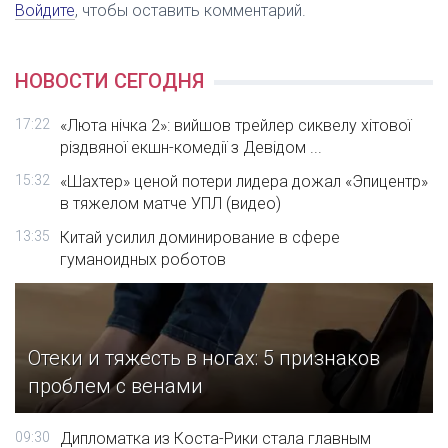
Войдите
, чтобы оставить комментарий.
НОВОСТИ СЕГОДНЯ
17:22
«Люта нічка 2»: вийшов трейлер сиквелу хітової
різдвяної екшн-комедії з Девідом ...
15:32
«Шахтер» ценой потери лидера дожал «Эпицентр»
в тяжелом матче УПЛ (видео)
13:35
Китай усилил доминирование в сфере
гуманоидных роботов
Отеки и тяжесть в ногах: 5 признаков
проблем с венами
09:30
Дипломатка из Коста-Рики стала главным