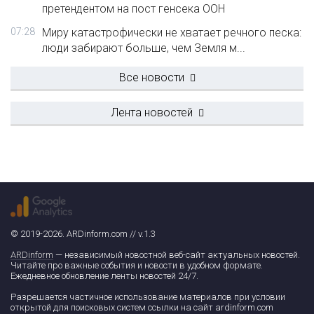
претендентом на пост генсека ООН
07:28
Миру катастрофически не хватает речного песка:
люди забирают больше, чем Земля м...
Все новости
Лента новостей
© 2019-2026. ARDinform.com // v.1.3
ARDinform
— независимый новостной веб-сайт актуальных новостей.
Читайте про важные события и новости в удобном формате.
Ежедневное обновление ленты новостей 24/7.
Разрешается частичное использование материалов при условии
открытой для поисковых систем ссылки на сайт ardinform.com