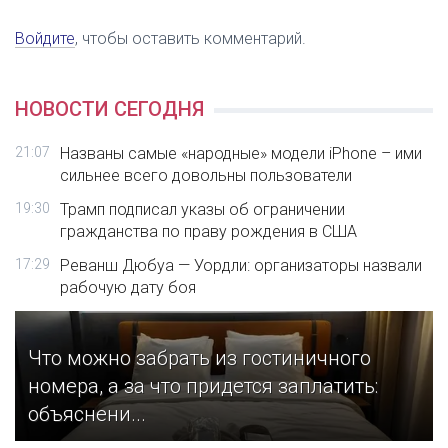
Войдите
, чтобы оставить комментарий.
НОВОСТИ СЕГОДНЯ
21:07
Названы самые «народные» модели iPhone – ими
сильнее всего довольны пользователи
19:30
Трамп подписал указы об ограничении
гражданства по праву рождения в США
17:29
Реванш Дюбуа — Уордли: организаторы назвали
рабочую дату боя
Что можно забрать из гостиничного
номера, а за что придется заплатить:
объяснени...